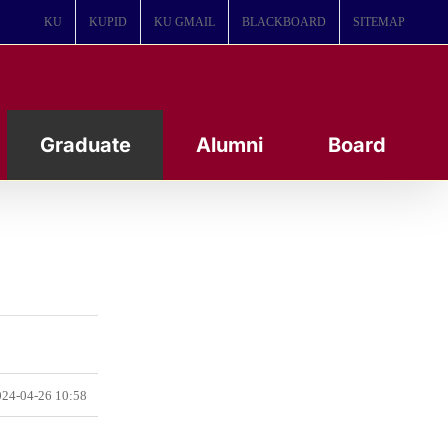
KU
KUPID
KU GMAIL
BLACKBOARD
SITEMAP
Graduate
Alumni
Board
24-04-26 10:58