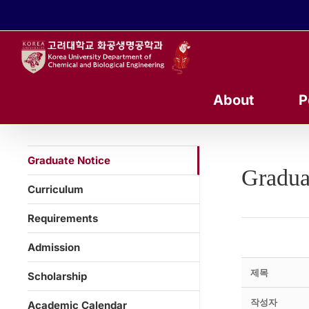
콘
텐
츠
로
건
너
About
P
뛰
기
Graduate Notice
Gradua
Curriculum
Requirements
Admission
제목
Scholarship
작성자
Academic Calendar