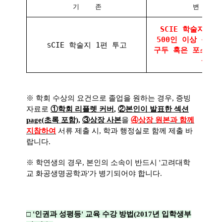
기
존
변
경
SCIE 학술지 1
500인 이상 등록
CIE 학술지 1편 투고
S
구두 혹은 포스터 
상
※ 학회 수상의 요건으로 졸업을 원하는 경우, 증빙
자료로
①학회 리플렛 커버
,
②본인이 발표한 섹션
page(초록 포함),
③상장 사본
을
④
상장 원본과 함께
지참하여
서류 제출 시, 학과 행정실로 함께 제출 바
랍니다.
※ 학연생의 경우, 본인의 소속이 반드시 '고려대학
교 화공생명공학과'가 병기되어야 합니다.
□ '인권과 성평등' 교육 수강 방법(2017년 입학생부