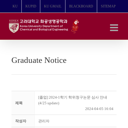
콘
KU
KUPID
KU GMAIL
BLACKBOARD
SITEMAP
텐
츠
로
건
너
뛰
기
Graduate Notice
[졸업] 2024-1학기 학위청구논문 심사 안내
제목
(4/25 update)
2024-04-05 16:04
작성자
관리자