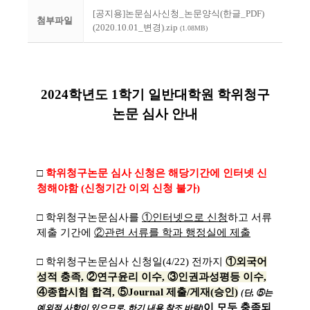
[공지용]논문심사신청_논문양식(한글_PDF)
첨부파일
(2020.10.01_변경).zip
(1.08MB)
2024학년도 1학기 일반대학원 학위청구
논문 심사 안내
□
학위청구논문 심사 신청은 해당기간에 인터넷 신
청해야함 (신청기간
이외 신청 불가)
□ 학위청구논문심사를
①인터넷으로 신청
하고 서류
제출 기간에
②관련 서류를 학과 행정실에 제출
□
학위청구논문심사 신청일(4/22)
전까지
①외국어
성적 충족, ②연구윤리 이수, ③인권과성평등 이수,
④종합시험 합격
, ⑤Journal 제출/게재(승인)
(
단, ⑤는
이 모두 충족되
예외적 사항이 있으므로, 하기 내용 참조 바람)