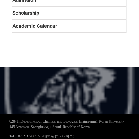
Scholarship
Academic Calendar
02841, Department of Chemical and Biological Engineering, Korea University
145 Anam-ro, Seongbuk-gu, Seoul, Republic of Korea
Tel
: +82-2-3290-4593(대학원)/4600(학부)