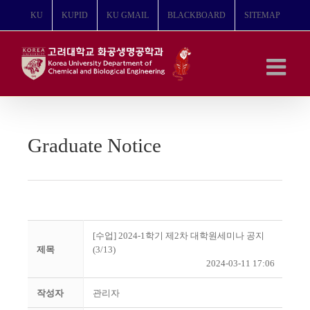
콘
KU
KUPID
KU GMAIL
BLACKBOARD
SITEMAP
텐
츠
로
건
너
뛰
기
Graduate Notice
[수업] 2024-1학기 제2차 대학원세미나 공지
제목
(3/13)
2024-03-11 17:06
작성자
관리자