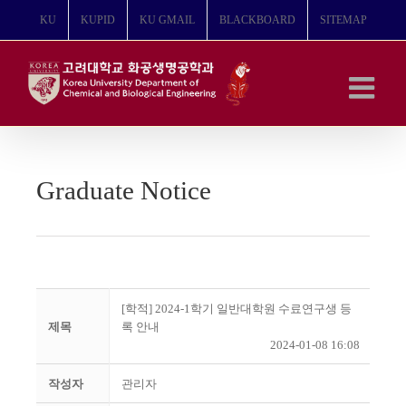
콘
KU
KUPID
KU GMAIL
BLACKBOARD
SITEMAP
텐
츠
로
건
너
뛰
기
Graduate Notice
[학적] 2024-1학기 일반대학원 수료연구생 등
제목
록 안내
2024-01-08 16:08
작성자
관리자