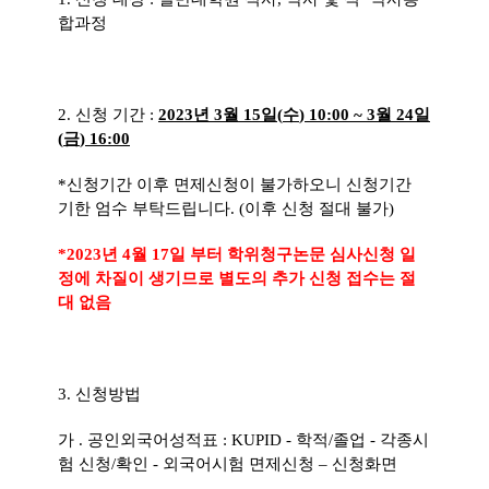
합과정
2.
신청 기간
:
2023
년
3
월
15
일
(
수
) 10:00 ~ 3
월
24
일
(
금
) 16:00
*
신청기간 이후 면제신청이 불가하오니 신청기간
기한 엄수 부탁드립니다
. (이후 신청 절대 불가)
*
2023
년
4
월
17
일 부터 학위청구논문 심사신청 일
정에 차질이 생기므로 별도의 추가 신청 접수는 절
대 없음
3.
신청방법
가
.
공인외국어성적표
: KUPID -
학적
/
졸업
-
각종시
험 신청
/
확인
-
외국어시험 면제신청
–
신청화면