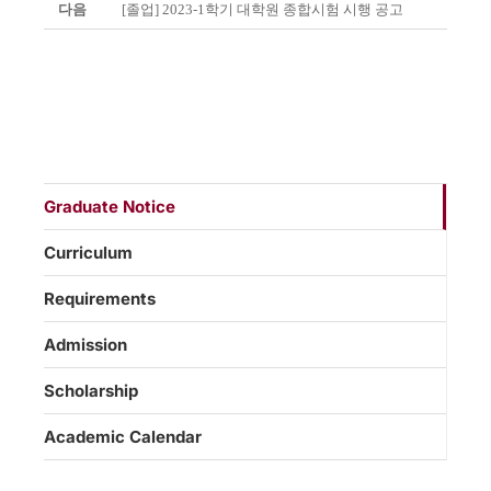
다음
[졸업] 2023-1학기 대학원 종합시험 시행 공고
Graduate Notice
Curriculum
Requirements
Admission
Scholarship
Academic Calendar