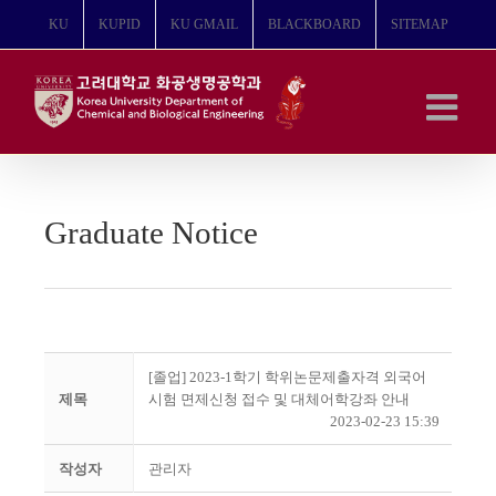
콘
KU
KUPID
KU GMAIL
BLACKBOARD
SITEMAP
텐
츠
로
건
너
뛰
기
Graduate Notice
[졸업] 2023-1학기 학위논문제출자격 외국어
제목
시험 면제신청 접수 및 대체어학강좌 안내
2023-02-23 15:39
작성자
관리자