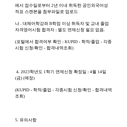
에서 접수일로부터
2
년 이내 취득한 공인외국어성
적표 스캔본을 첨부파일로 업로드
나
.
대체어학강좌
B
학점 이상 취득자 및 교내 졸업
자격영어시험 합격자
:
별도 면제신청 필요 없음
.
(
포털에서 합격여부 확인
: KUPID -
학적
/
졸업
-
각종
시험 신청
/
확인
-
합격내역조회
)
4. 2023
학년도
1
학기 면제신청 확정일
: 4
월
14
일
(
금
) (
예정
)
(KUPID -
학적
/
졸업
-
각종시험 신청
/
확인
-
합격내역
조회
)
5.
유의사항