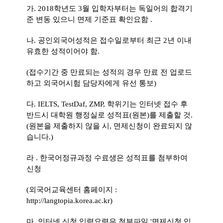
가
. 2018
학년도
3
월 입학자부터는 독일어의 합격기
준 변동 있으니 면제 기준표 확인요함
.
나
.
공인외국어성적은 접수일로부터 최근
2
년 이내
유효한 성적이어야 함
.
(
접수기간 중 만료되는 성적의 경우 만료 전 업로드
하고 외국어시험 담당자에게 유선 통보
)
다
. IELTS, TestDaf, ZMP,
학위기는 인터넷 접수 후
반드시 대학원 행정실로 성적표
(
원본
)
를 제출할 것
.
(
원본을 제출하지 않을 시
,
면제신청이 완료되지 않
습니다
.)
라
.
한국어정규과정 수료생은 성적표를 첨부하여
신청
(
외국어교육센터 홈페이지
:
http://langtopia.korea.ac.kr)
마
.
인터넷 신청 입력요령은 첨부파일
'
면제신청 입