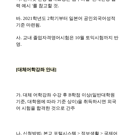
력 예시
'
를 참고할 것
.
바
. 2021
학년도
2
학기부터 일본어 공인외국어성적
기준 마련됨
.
사
.
교내 졸업자격영어시험은
10
월 토익시험까지 반
영.
[
대체어학강좌 안내
]
가
.
대체 어학강좌 수강 후
B
학점 이상
(
일반대학원
기준
,
대학원에 따라 기준 상이
)
을 취득하시면 외국
어 시험을 합격한 것으로 간주
나
.
신청방법
:
본교 포털시스템
>
정보생활
>
국제어