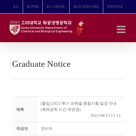
콘
KU
KUPID
KU GMAIL
BLACKBOARD
SITEMAP
텐
츠
로
건
너
뛰
기
Graduate Notice
[졸업] 2022-후기 과목별 종합시험 일정 안내
제목
(촉매공학 시간 재변경)
2022-09-15 15:13
작성자
관리자