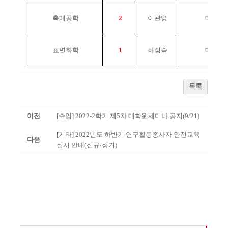
촉매공학
2
이관영
대면
표면화학
1
하정숙
대면
목록
이전
[수업] 2022-2학기 제5차 대학원세미나 공지(9/21)
[기타] 2022년도 하반기 연구활동종사자 안전교육
다음
실시 안내(신규/정기)