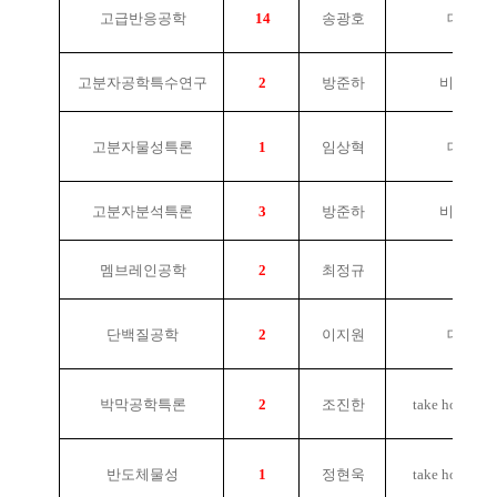
고급반응공학
14
송광호
대면
고분자공학특수연구
2
방준하
비대면
고분자물성특론
1
임상혁
대면
고분자분석특론
3
방준하
비대면
멤브레인공학
2
최정규
단백질공학
2
이지원
대면
박막공학특론
2
조진한
take home ex
반도체물성
1
정현욱
take home ex