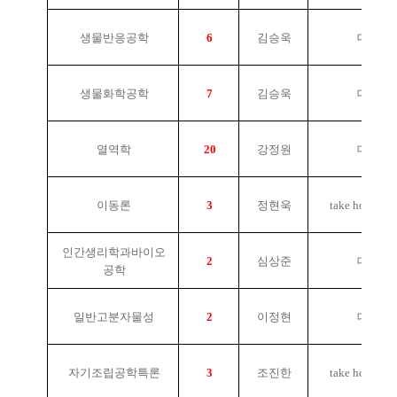
생물반응공학
6
김승욱
대면
생물화학공학
7
김승욱
대면
열역학
20
강정원
대면
이동론
3
정현욱
take home ex
인간생리학과바이오
2
심상준
대면
공학
일반고분자물성
2
이정현
대면
자기조립공학특론
3
조진한
take home ex