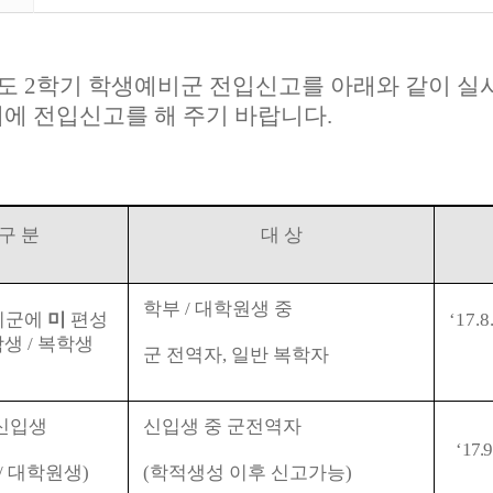
도
2
학기 학생예비군 전입신고를 아래와 같이 실
내에 전입신고를 해 주기 바랍니다
.
구 분
대 상
학부
/
대학원생 중
비군에
미
편성
‘17.8
학생
/
복학생
군 전역자
,
일반 복학자
신입생
신입생 중 군전역자
‘17.9
/
대학원생
)
(
학적생성 이후 신고가능
)