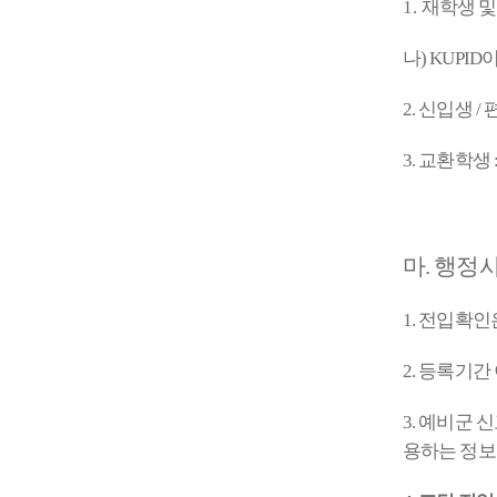
1.
재학생 및
나
) KUPID
2.
신입생
/
3.
교환학생
마
.
행정
1.
전입확인
2.
등록기간 
3.
예비군 신
용하는 정보