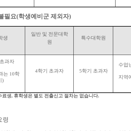
 불필요
(
학생예비군 제외자
)
일반 및 전문대학
학생
특수대학원
원
초과자
수업
4
학기 초과자
5
학기 초과자
과는
10
학
지역
기
)
수료생
,
휴학생은 별도 전출신고 절차는 없습니다
.
요령