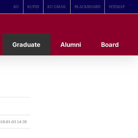
KU
KUPID
KU GMAIL
BLACKBOARD
SITEMAP
Graduate
Alumni
Board
18-01-03 14:39