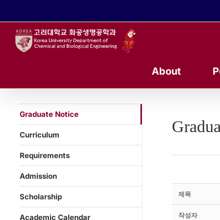
콘
텐
츠
로
건
너
About
P
뛰
기
Graduate Notice
Gradua
Curriculum
Requirements
Admission
제목
Scholarship
작성자
Academic Calendar