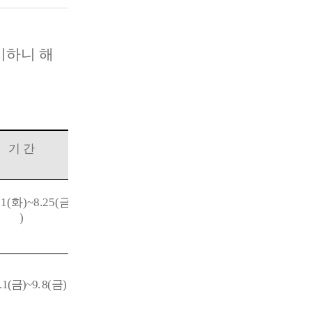
시하니 해
기 간
.1(
화
)~8.25(
금
)
.1(
금
)~9. 8(
금
)