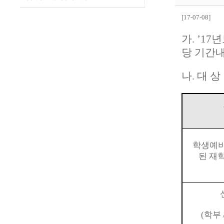
[17-07-08]
가
. ’17
년
당 기간
나
.
대 상
학생예
된 재
(
학부