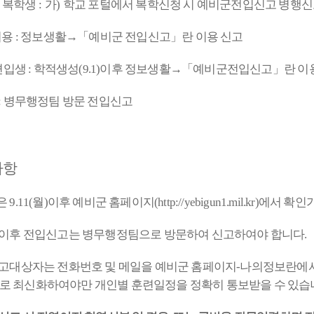
 복학생
:
가
)
학교 포털에서 복학신청 시 예비군전입신고 병행
이용
:
정보생활
→「
예비군 전입신고
」
란 이용 신고
편입생
:
학적생성
(9.1)
이후 정보생활
→「
예비군전입신고
」
란 이
:
병무행정팀 방문 전입신고
사항
은
9.11(
월
)
이후 예비군 홈페이지
(
http://yebigun1.mil.kr)
에서 확인
이후 전입신고는 병무행정팀으로 방문하여 신고하여야 합니다
.
고대상자는 전화번호 및 메일을 예비군 홈페이지
-
나의정보란에
로 최신화하여야만 개인별 훈련일정을 정확히 통보받을 수 있습