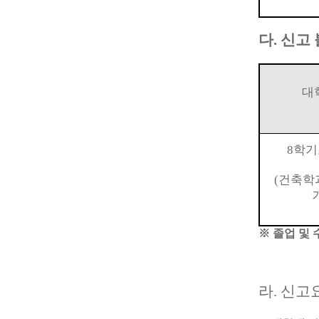
다
.
신고
대
8
학기
(
건축학
※
졸업 및 
라
.
신고