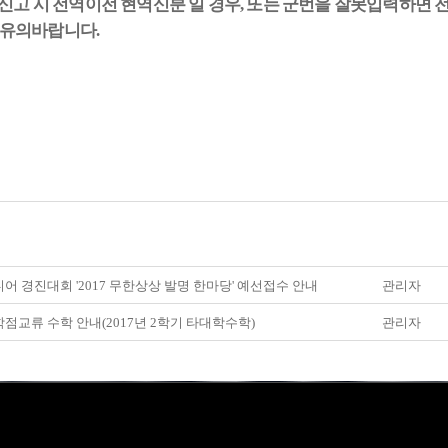
신고 시 전역이전 현역신분 일 경우
,
또는 군번을 잘못입력하면 
 유의바랍니다
.
어 경진대회 '2017 무한상상 발명 한마당' 예선접수 안내
관리자
점교류 수학 안내(2017년 2학기 타대학수학)
관리자