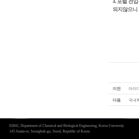
4.
포털 전입
되지않으니
이전
아이디
다음
국내학
02841, Department of Chemical and Biological Engineering, Korea University
145 Anam-ro, Seongbuk-gu, Seoul, Republic of Korea