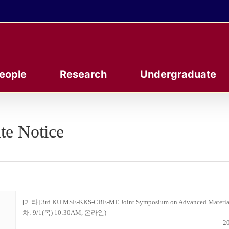
eople
Research
Undergraduate
te Notice
[기타] 3rd KU MSE-KKS-CBE-ME Joint Symposium on Advanced Material
차: 9/1(목) 10:30AM, 온라인)
20