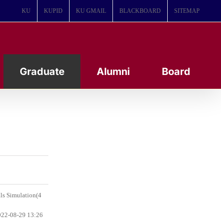
KU
KUPID
KU GMAIL
BLACKBOARD
SITEMAP
Graduate
Alumni
Board
s Simulation(4
22-08-29 13:26