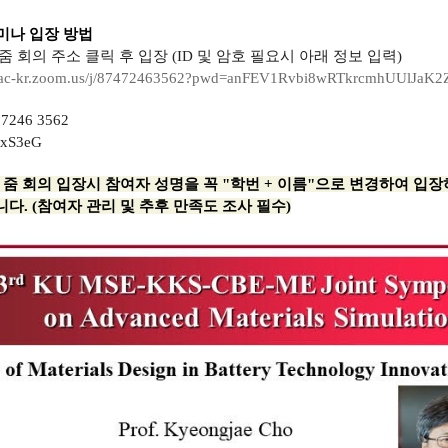
미나 입장 방법
줌 회의 주소 클릭 후 입장 (ID 및 암호 필요시 아래 정보 입력)
ac-kr.zoom.us/j/
87472463562?pwd=
anFEV1Rvbi8wRTkrcmhUUlJaK2
7246 3562
xS3eG
:
줌 회의 입장시 참여자 성명을
꼭 "학번 + 이름"으로 변경하여 입
다. (참여자 관리 및 추후 만족도 조사 필수)