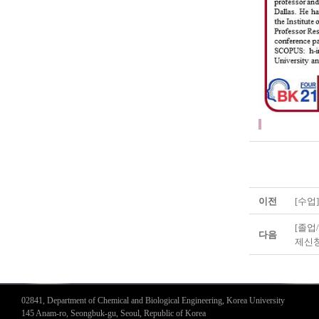
이전
[수업
[졸업
다음
제신청
02841, Department of Chemical and Biological Engineering, Korea University
145 Anam-ro, Seongbuk-gu, Seoul, Republic of Korea