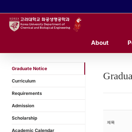
콘
텐
츠
로
건
너
About
P
뛰
기
Graduate Notice
Gradua
Curriculum
Requirements
Admission
Scholarship
제목
Academic Calendar