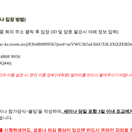
나 입장 방법]
줌 회의 주소 클릭 후 입장 (ID 및 암호 필요시 아래 정보 입력)
ac-kr.zoom.us/j/
83648089956?pwd=
azVWU3h5aUhhUTdLSXlZZERD
4808 9956
Q44rj
본인의 이름 설정 시, 본인 이름 앞에 [대학원] 말머리를 반드시 붙여주시기 바랍니
세미나 참가양식<붙임'을 작성하여,
세미나 당일 포함 3일 이내 조교에
됩니다.
를 신청하셨어도, 코로나 의심 증상이 있으면 반드시 온라인 강의로 