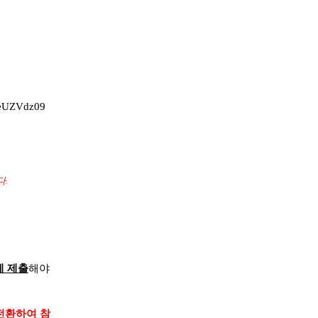
eUZVdz
09
다.
게 제출
해야
전환하여 참