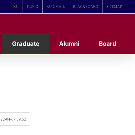
KU
KUPID
KU GMAIL
BLACKBOARD
SITEMAP
Graduate
Alumni
Board
22-04-07 09:52