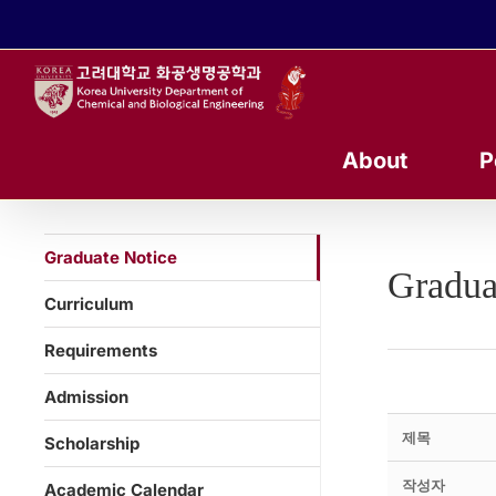
콘
텐
츠
로
건
너
About
P
뛰
기
Graduate Notice
Gradua
Curriculum
Requirements
Admission
제목
Scholarship
작성자
Academic Calendar