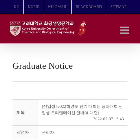
콘
KU
KUPID
KU GMAIL
BLACKBOARD
SITEMAP
텐
츠
로
건
너
뛰
기
Graduate Notice
[신입생] 2022학년도 전기 대학원 공과대학 신
제목
입생 오리엔테이션 안내(비대면)
2022-02-07 13:43
작성자
관리자