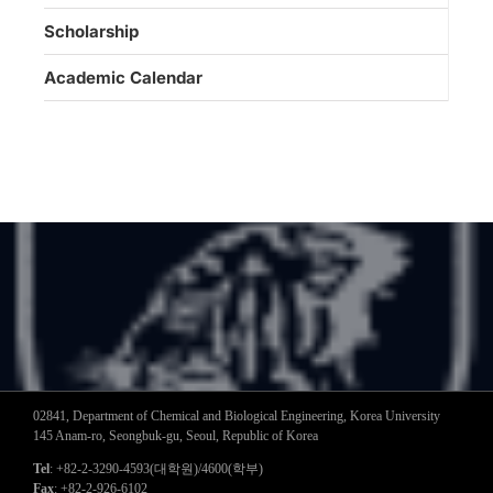
Scholarship
Academic Calendar
02841, Department of Chemical and Biological Engineering, Korea University
145 Anam-ro, Seongbuk-gu, Seoul, Republic of Korea
Tel
: +82-2-3290-4593(대학원)/4600(학부)
Fax
: +82-2-926-6102