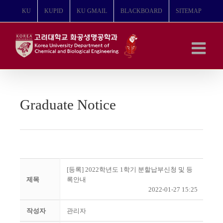
콘
KU
KUPID
KU GMAIL
BLACKBOARD
SITEMAP
텐
츠
로
건
너
뛰
기
Graduate Notice
[등록] 2022학년도 1학기 분할납부신청 및 등
제목
록안내
2022-01-27 15:25
작성자
관리자