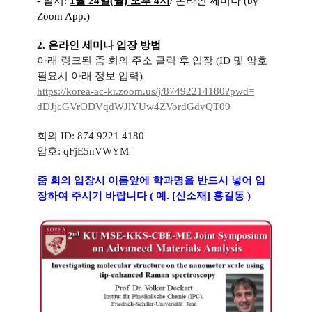
-
일시:
1월 24일(월) 오후 4시
/ 온라인 세미나 (by
Zoom App.)
2.
온라인 세미나 입장 방법
아래 링크된 줌 회의 주소 클릭 후 입장 (ID 및 암호
필요시 아래 정보 입력)
https://korea-ac-kr.zoom.us/j/
87492214180?pwd=
dDJjcGVrODVqdWJlYUw4ZVordGdvQT
09
회의 ID: 874 9221 4180
암호: qFjE5nVWYM
줌 회의 입장시
이름앞에 학과명을 반드
시 넣어 입
장
하여 주시기 바랍니다 ( 예. [신소재] 홍길동 )