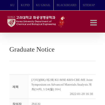
콘
KU
KUPID
KU GMAIL
BLACKBOARD
SITEMAP
텐
츠
로
건
너
뛰
기
Graduate Notice
[기타](BK) 제2회 KU-MSE-KKS-CBE-ME Joint
Symposium on Advanced Materials Analysis 개
제목
최(14차, 1/24(월) 16시
2022-01-20 16:30
작성자
관리자