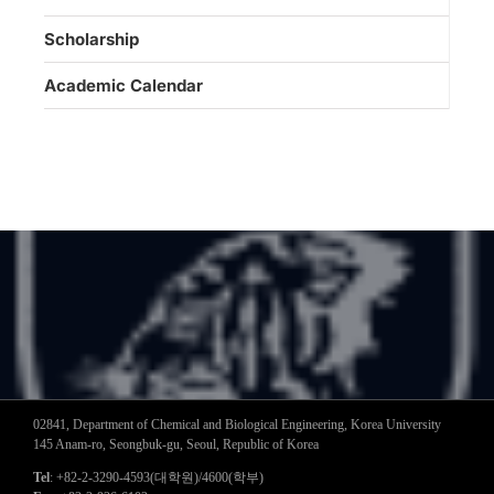
Scholarship
Academic Calendar
02841, Department of Chemical and Biological Engineering, Korea University
145 Anam-ro, Seongbuk-gu, Seoul, Republic of Korea
Tel
: +82-2-3290-4593(대학원)/4600(학부)