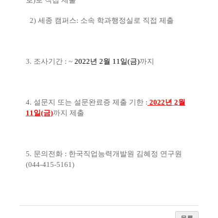
호
)
로 직접 제출
2)
세종 캠퍼스
:
소속 학과행정실로 직접 제출
3.
조사기간
: ~
2022
년
2
월
11
일
(
금
)
까지
4.
설문지 또는 설문완료증 제출 기한
:
2022
년
2
월
11
일
(
금
)
까지 제출
5.
문의전화
:
한국직업능력개발원 김혜정 연구원
(044-415-5161)