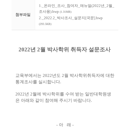
1._온라인_조사_참여자_매뉴얼(2022년_2월_
조사용).hwp
(1.31MB)
첨부파일
2._2022.2_박사조사_설문지[국문].hwp
(293.5KB)
2022
년
2
월 박사학위 취득자 설문조사
교육부에서는
2022
년도
2
월 박사학위취득자에 대한
통계조사를 실시합니다
.
2022
년
2
월에 박사학위를 수여 받는 일반대학원생
은 아래와 같이 참여해 주시기 바랍니다
.
-
아 래
-