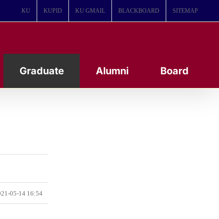
KU
KUPID
KU GMAIL
BLACKBOARD
SITEMAP
Graduate
Alumni
Board
21-05-14 16:54