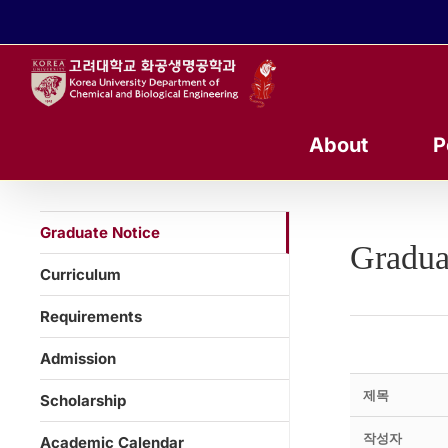
콘
텐
츠
로
건
너
About
P
뛰
기
Graduate Notice
Gradua
Curriculum
Requirements
Admission
제목
Scholarship
작성자
Academic Calendar