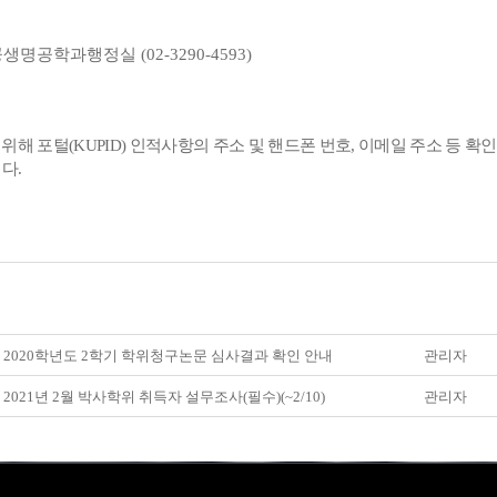
공생명공학과행정실 (02-3290-4593)
 위해 포털
(KUPID)
인적사항의 주소 및 핸드폰 번호
,
이메일 주소 등 확인
니다
.
] 2020학년도 2학기 학위청구논문 심사결과 확인 안내
관리자
] 2021년 2월 박사학위 취득자 설무조사(필수)(~2/10)
관리자