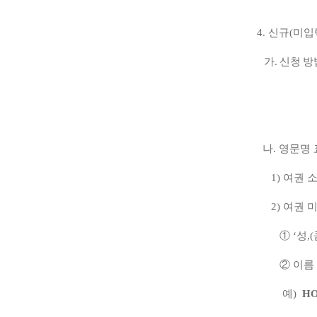
4.
신규
(
미입
가
.
신청 방
나
.
영문명 
1)
여권 
2)
여권 
①
‘
성
,(
②
이름
예
)
H