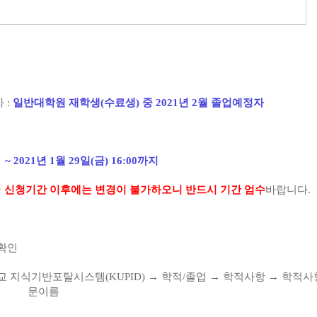
자
:
일반대학원 재학생
(
수료생
)
중
2021
년 2
월 졸업예정자
:
~ 2021
년 1
월 29
일
(
금
) 16:00
까지
※
신청기간 이후에는 변경이 불가하오니 반드시 기간 엄수
바랍니다
.
확인
교 지식기반포탈시스템
(KUPID)
→
학적
/
졸업
→
학적사항
→
학적사
문이름