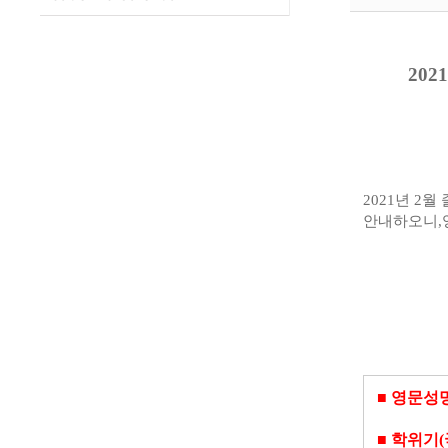
202
2021
년 2
월 
안내하오니
,
■
영문성명
■
학위기
(