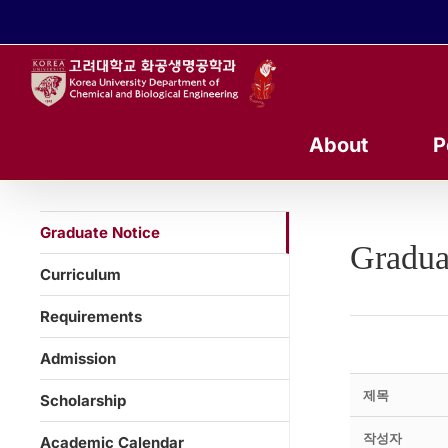
콘
텐
츠
로
건
너
About
P
뛰
기
Graduate Notice
Gradua
Curriculum
Requirements
Admission
제목
Scholarship
작성자
Academic Calendar