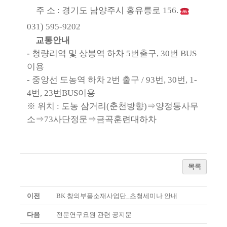
주 소
:
경기도 남양주시 홍유릉로
156.
031) 595-9202
교통안내
-
청량리역 및 상봉역 하차
5
번출구
, 30
번
BUS
이용
-
중앙선 도농역 하차
2
번 출구
/ 93
번
, 30
번
, 1-
4
번
, 23
번
BUS
이용
※
위치
:
도농 삼거리
(
춘천방향
)
⇒
양정동사무
소
⇒
73
사단정문
⇒
금곡훈련대하차
목록
이전
BK 창의부품소재사업단_초청세미나 안내
다음
전문연구요원 관련 공지문