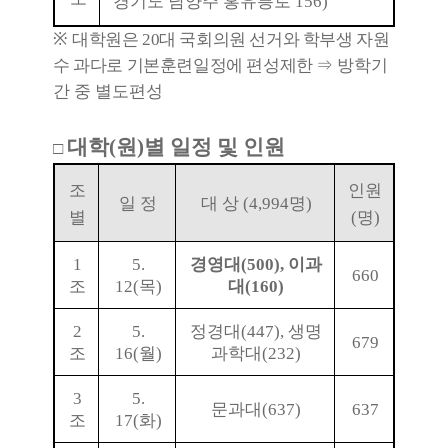
경기도 남양주 홍유릉로
156)
※
대학원은
20
대 국회의원 선거와 학부생 자원
수 과다로 기본훈련일정에 편성제한
⇒
방학기
간 중 별도편성
대학
(
원
)
별 일정 및 인원
□
조
인원
일 정
대 상
(4,994
명
)
별
(
명
)
1
5.
경영대
(500),
이과
660
조
12(
목
)
대
(160)
2
5.
정경대
(447),
생명
679
조
16(
월
)
과학대
(232)
3
5.
문과대
(637)
637
조
17(
화
)