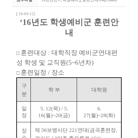
(56KB)
[
16-04-12]
‘16
년도 학생예비군 훈련안
내
훈련대상
:
대학직장 예비군연대편
□
성 학생 및 교직원
(5~6
년차
)
훈련일정
/
장소
□
구
학 부
대학원
분
일
5. 12(
목
) / 5.
6.
정
16(
월
)~20(
금
)
27(
월
)~28(
화
)
제
56
보병사단
221
연대
(
금곡훈련장
,
장
소