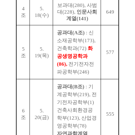
보과대
(280),
사범
4
5.
대
(228),
인문사회
649
조
18(
수
)
계열
(141)
공과대
(A
조
)
:
신
소재공학부
(173),
건축학과
(72)
화
5
5.
577
조
19(
목
)
공생명공학과
(86),
전기전자전
파공학부
(246)
공과대
(B
조
)
:
기
계공학부
(219),
전
기전자공학부
(1)
건축사회환경공
6
5.
555
조
20(
금
)
학부
(123),
산업경
영공학부
(78)
자연과학계열