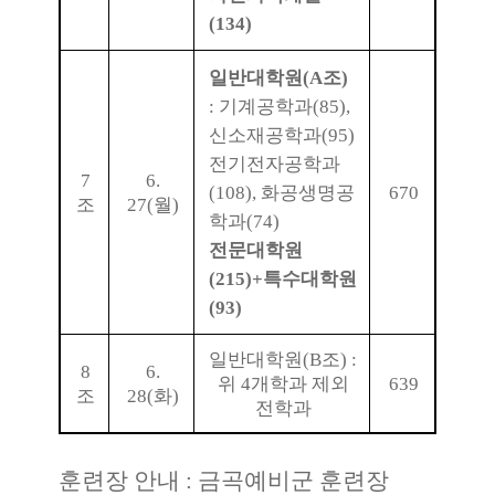
(134)
일반대학원
(A
조
)
:
기계공학과
(85),
신소재공학과
(95)
전기전자공학과
7
6.
(108),
화공생명공
670
조
27(
월
)
학과
(74)
전문대학원
(215)+
특수대학원
(93)
일반대학원
(B
조
) :
8
6.
위
4
개학과 제외
639
조
28(
화
)
전학과
훈련장 안내
:
금곡예비군 훈련장