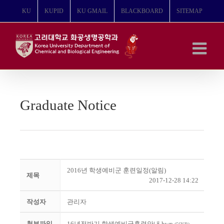
콘
KU
KUPID
KU GMAIL
BLACKBOARD
SITEMAP
텐
츠
로
건
너
뛰
기
Graduate Notice
2016년 학생예비군 훈련일정(알림)
제목
2017-12-28 14:22
작성자
관리자
첨부파일
16년전반기 학생예비군훈련안내.hwp