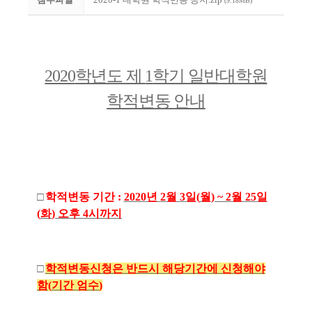
(9.18MB)
2020
학년도 제
1
학기 일반대학원
학적변동 안내
□
학적변동 기간
:
2020
년
2
월
3
일
(
월
) ~ 2
월
25
일
(
화
)
오후
4
시까지
□
학적변동신청은 반드시 해당기간에 신청해야
함
(
기간 엄수
)