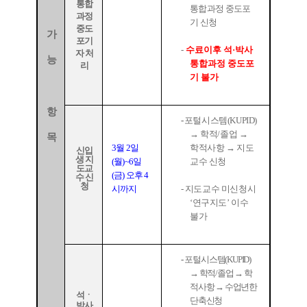
통합
통합과정 중도포
과정
기 신청
중도
가
포기
-
수료이후 석
·
박사
자 처
능
통합과정 중도포
리
기 불가
항
-
포털시스템
(KUPID)
→
학적
/
졸업
→
목
3
월
2
일
학적사항
→
지도
신입
생 지
(
월
)~6
일
교수 신청
도교
(
금
)
오후
4
수 신
청
시까지
-
지도교수 미신청시
‘
연구지도
’
이수
불가
-
포털시스템
(KUPID)
→
학적
/
졸업
→
학
적사항
→
수업년한
석ㆍ
단축신청
박사