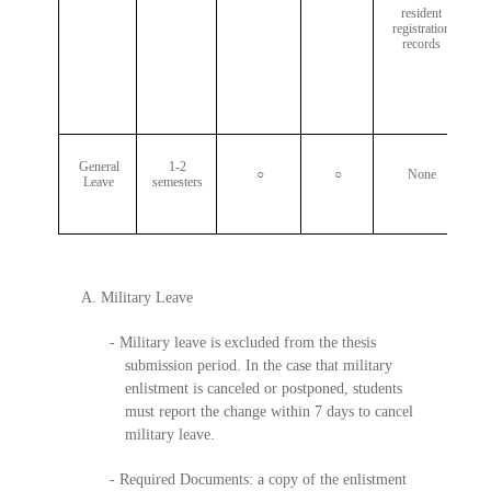
resident
u
registration
a
records
-
y
General
1-2
○
○
None
Leave
semesters
A. Military Leave
- Military leave is excluded from the thesis
submission period. In the case that military
enlistment is canceled or postponed, students
must report the change within 7 days to cancel
military leave.
- Required Documents: a copy of the enlistment