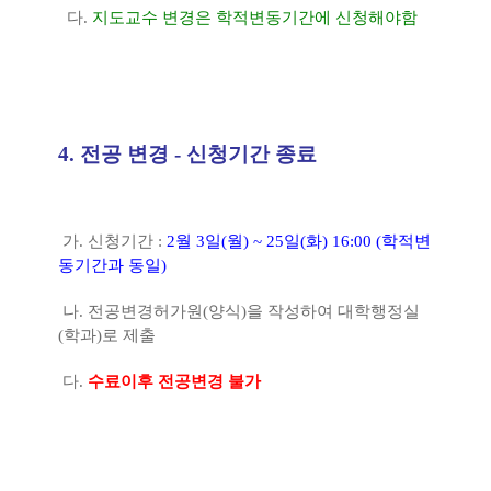
다
.
지도교수 변경은 학적변동기간에 신청해야함
4.
전공 변경
- 신청기간 종료
가
.
신청기간
:
2
월
3
일
(
월
) ~ 25
일
(
화
) 16:00 (
학적변
동기간과 동일
)
나
.
전공변경허가원
(
양식
)
을 작성하여 대학행정실
(
학과
)
로 제출
다
.
수료이후 전공변경 불가