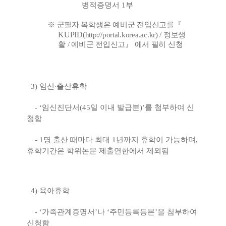
병적증명서
1
부
※
군필자 복학생은 예비군 전입신고를
『
KUPID(
http://portal.korea.ac.kr)
/
정보생
활
/
예비군 전입신고
』
에서 필히 신청
3)
임신
출산휴학
·
- ‘
임신진단서
(45
일 이내 발급분
)’
를 첨부하여 신
청함
- 1
명 출산 때마다 최대
1
년까지 휴학이 가능하며
,
휴학기간은 학위논문 제출연한에서 제외됨
4)
육아휴학
- ‘
가족관계증명서
’
나
‘
주민등록등본
’
을 첨부하여
신청함