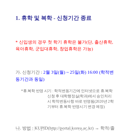
1.
휴학 및 복학 - 신청기간 종료
*
신입생의 경우 첫 학기 휴학은 불가
(
단
,
출산휴학
,
육아휴학
,
군입대휴학
,
창업휴학은 가능
)
가
.
신청기간
:
2
월
3
일
(
월
) ~ 25
일
(
화
) 16:00 (
학적변
동기간과 동일
)
*
휴
.
복학 반영 시기
:
학적변동기간에 인터넷으로 휴
.
복학
신청 후 대학행정실
(
학과
)
에서 승인처리
시 학적변동사항 바로 반영됨
(2020
년
2
학
기부터 휴
.
복학 반영시기 변경 예정
)
나
.
방법
: KUPID(
http://portal.korea.ac.kr)
→
학적
/
졸