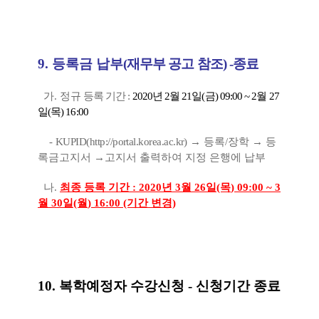
9.
등록금 납부
(
재무부 공고 참조
) -종료
가
.
정규
등록 기간
:
2020
년
2
월
21
일
(
금
) 09:00 ~ 2
월
27
일
(
목
) 16:00
-
KUPID(
http://portal.korea.ac.kr)
→
등록
/
장학
→
등
록금고지서
→
고지서 출력하여 지정 은행에 납부
나
.
최종 등록 기간
: 2020
년
3
월 26
일
(목
) 09:00 ~ 3
월 30
일
(월
) 16:00 (기간 변경)
10.
복학예정자 수강신청
- 신청기간 종료