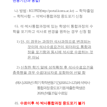
변동기간과 동일
)
KUPID(
나
.
방법
:
http://portal.korea.ac.kr)
→
학적
/
졸업
→
학적사항
→
석박사통합과정 중도포기 신청
다
.
석
·
박사통합과정에 있는 학생이 통합과정의 수
학을 포기하고 석사로 변경을 원하는 경우 신청 함
1)
단
,
이 경우는 과정만 석사과정으로 변경되는
것이며 석사수료요건이 되더라도 통합과
정을 포기함과 동시에 석사로 수료하는 것
은 아님
2)
신청한 학기 말에 성적확정 후 석사수료요건을
충족했을 경우 수료대상자로 포함하여 선발 함
(
예시
) 2020
년
1
학기 학적변동기간
(2020.2.3~2.25)
에 석박사
통합과정 중도포기원 제출한 학생은
2020
년
8
월
25
일 수료임
라
.
수료이후 석
·
박사통합과정 중도포기 불가