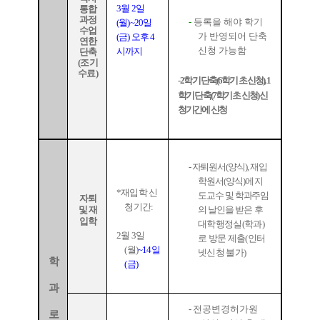
3
월
2
일
통합
과정
-
등록을 해야 학기
(
월
)~20
일
수업
가 반영되어 단축
(
금
)
오후
4
연한
신청 가능함
시까지
단축
(
조기
수료
)
- 2
학기 단축
(6
학기 초 신청
), 1
학기 단축
(7
학기 초 신청
)
신
청기간에 신청
-
자퇴원서
(
양식
),
재입
학원서
(
양식
)
에 지
*
재입학 신
도교수 및 학과주임
자퇴
청기간
:
및 재
의 날인을
받은 후
입학
대학행정실
(
학과
)
2
월
3
일
로 방문 제출
(
인터
(
월
)
~14
일
넷신청 불가
)
학
(
금
)
과
-
전공변경허가원
로