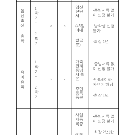
임신
1
-
증빙서류 없
임
진단
학
이 신청 불가
신
·
서
기
출
~
산
×
×
(45
일
-
남학생 신청
이내
불가
2
휴
학
발급
학
-
최장
1
년
기
분
)
가족
1
-
증빙서류 없
관계
학
이 신청 불가
증명
기
육
서 혹
~
아
은
×
×
-
만
8
세이하
휴
자녀에 해당
학
2
주민
학
등록
-
최장
1
년
기
등본
사업
-
증빙서류 없
자등
이 신청 불가
록증
-
최장
2
년
(
한
(
법인