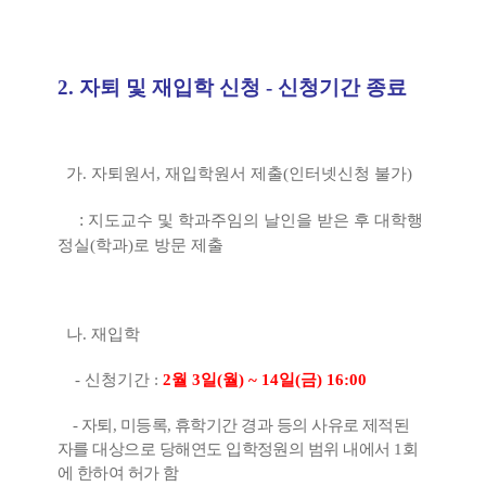
2.
자퇴 및 재입학 신청
- 신청기간 종료
가
.
자퇴원서
,
재입학원서 제출
(
인터넷신청 불가
)
:
지도교수 및 학과주임의 날인을 받은 후 대학행
정실
(
학과
)
로 방문 제출
나
.
재입학
-
신청기간
:
2
월
3
일
(
월
) ~ 14
일
(
금
) 16:00
-
자퇴
,
미등록
,
휴학기간 경과 등의 사유로 제적된
자를 대상으로 당해연도 입학정원의 범위 내에서
1
회
에 한하여 허가 함