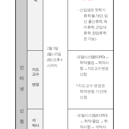
학
-
신입생은 첫학기
휴학 불가
(
단
,
임
신
·
출산휴학
,
육
아휴학
,
군입대
휴학
,
창업휴학
은 가능
)
2
월
3
일
(
월
)~25
일
-
포털시스템
(KUPID)
→
(
화
)
오후
4
학적
/
졸업
→
학적사
시까지
인
항
→
지도교수 변경
지도
교수
신청
터
변경
*
지도교수 변경은
넷
학적변동 기간에
신청
신
-
포털시스템
(KUPID)
석ㆍ
→
학적
/
졸업
→
학
청
박사
적사항
→
석박사