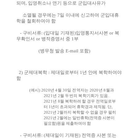
되며
,
입영취소나 연기 등으로 군입대사유가
소멸될 경우에는
7
일 이내에 신고하여 군입대휴
학을 철회하여야 함
-
구비서류
: (
입대일 기재된
)
입영통지서사본
or
복
무확인서
or
병적증명서 중
1
부
(
병무청 발송
E-mail
포함
)
2)
군제대복학
:
제대일로부터
1
년 안에 복학하여야
함
(
예시
) 2020
년
4
월
30
일 전역자는
2020
년
8
월과
2021
년
2
월 두번의 복학기회가 있음
.
2021
년
8
월
복학하려 할 경우 전역일로부
터
1
년이 초과되어 휴학경과 제적됨
.
단
,
2021
년
2
월까지 복학할 수 없을 경우 필히
2021
년
2
월에는 일반휴학
(
전역증 사본이
필요함
)
원을 제출하여야 함
-
구비서류
: (
제대일이 기재된
)
전역증 사본 또는