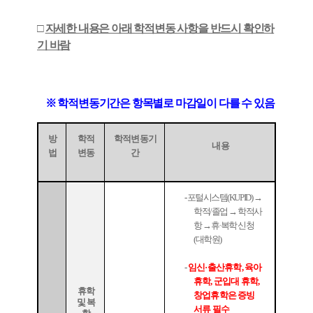
□
자세한 내용은 아래 학적변동 사항을 반드시 확인하
기 바람
※
학적변동기간은 항목별로 마감일이 다를 수 있음
방
학적
학적변동기
내용
법
변동
간
-
포털시스템
(KUPID)
→
학적
/
졸업
→
학적사
항
→
휴
·
복학 신청
(
대학원
)
-
임신
·
출산휴학
,
육아
휴학
,
군입대 휴학
,
휴학
창업휴학은 증빙
및 복
서류 필수