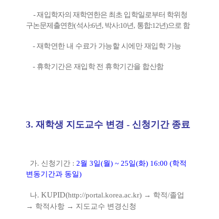
-
재입학자의 재학연한은 최초 입학일로부터 학위청
구논문제출연한
(
석사
:6
년
,
박사
:10
년
,
통합
:12
년
)
으로 함
-
재학연한 내 수료가 가능할 시에만 재입학 가능
-
휴학기간은 재입학 전 휴학기간을 합산함
3.
재학생 지도교수 변경
- 신청기간 종료
가
.
신청기간
:
2
월
3
일
(
월
) ~ 25
일
(
화
) 16:00 (
학적
변동기간과 동일
)
KUPID(
나
.
http://portal.korea.ac.kr)
→
학적
/
졸업
→
학적사항
→
지도교수 변경신청