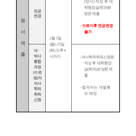
(
양식
)
작성 후
대
학행정실
(
학과
)
로
전공
방문
제출
변경
원
-
수료이후 전공변경
서
불가
2
월
3
일
제
(
월
)~25
일
(
화
)
오후
4
석ㆍ
출
박사
시까지
-
석사학위취득신청원
통합
작성
후
대학행정
과정
실
(
학과
)
로 방문 제
[
수료
출
생
]
의
석사
-
합격자는 개별통
학위
보 예정
취득
신청