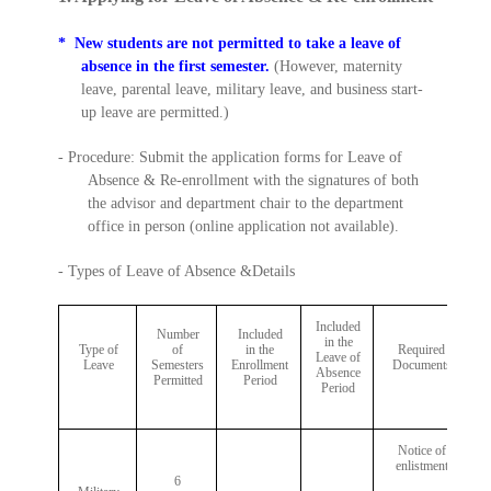
* New students are not permitted to take a leave of
absence in the first semester.
(However, maternity
leave, parental leave, military leave, and business start-
up leave are permitted.)
- Procedure: Submit the application forms for Leave of
Absence & Re-enrollment with the signatures of both
the advisor and department chair to the department
office in person (online application not available).
- Types of Leave of Absence &Details
Included
Number
Included
in the
Type of
of
in the
Required
Leave of
Leave
Semesters
Enrollment
Documents
Absence
Permitted
Period
Period
Notice of
enlistment
6
-