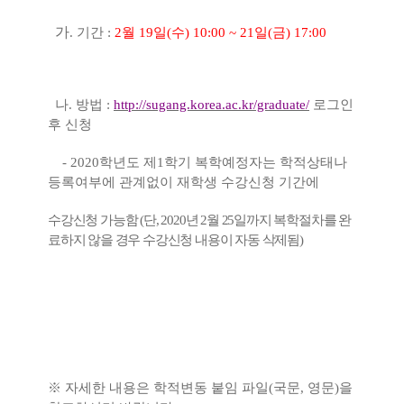
가
.
기간
:
2
월
19
일
(
수
) 10:00 ~ 21
일
(
금
) 17:00
나
.
방법
:
http://sugang.korea.ac.kr/graduate/
로그인
후 신청
- 2020
학년도 제
1
학기 복학예정자는 학적상태나
등록여부에 관계없이 재학생 수강신청 기간에
수강신청 가능함
(
단
, 2020
년
2
월
25
일까지 복학절차를 완
료하지 않을 경우 수강신청 내용이 자동 삭제됨
)
※
자세한 내용은 학적변동 붙임 파일
(
국문
,
영문
)
을