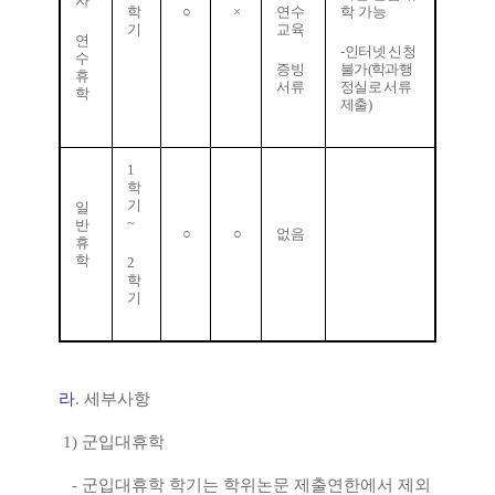
자
학
○
×
연수
학 가능
기
교육
연
-
인터넷 신청
수
증빙
불가
(
학과행
휴
서류
정실로 서류
학
제출
)
1
학
기
일
~
반
○
○
없음
휴
학
2
학
기
라
.
세부사항
1)
군입대휴학
-
군입대휴학 학기는 학위논문 제출연한에서 제외