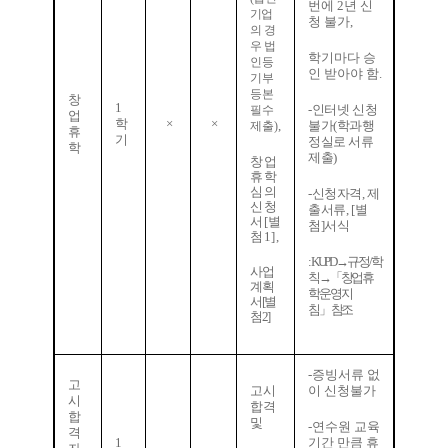
번에
2
년 신
기업
청 불가
,
의 경
우
법
학기마다 승
인등
인 받아야 함
.
기부
등본
창
1
-
인터넷 신청
필수
업
학
×
×
,
불가
(
학과행
제출
)
휴
기
정실로 서류
학
제출
)
창업
휴학
심의
-
신청자격
,
제
신청
출서류
, [
별
서
[
별
첨
]
서식
첨
1],
: KUPD
→
규정
/
학
사업
칙
→「
창업휴
계획
학운영지
서
[
별
침
」
참조
첨
2]
-
증빙서류 없
고
고시
이 신청불가
시
합격
합
및
-
연수원 교육
격
1
기간 만큼 휴