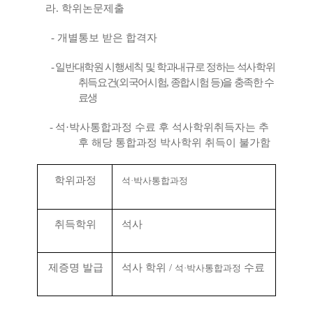
라
.
학위논문제출
-
개별통보 받은 합격자
-
일반대학원 시행세칙 및 학과내규로 정하는 석사학위
취득요건
(
외국어시험
,
종합시험 등
)
을 충족한 수
료생
-
석
·
박사통합과정 수료 후 석사학위취득자는 추
후 해당 통합과정 박사학위 취득이 불가함
학위과정
석
·
박사통합과정
취득학위
석사
제증명 발급
석사 학위
/
수료
석
·
박사통합과정