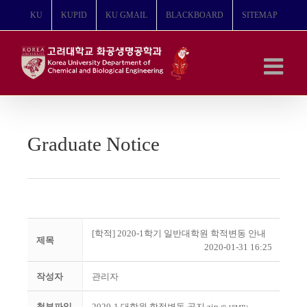
콘
KU
KUPID
KU GMAIL
BLACKBOARD
SITEMAP
텐
츠
로
건
너
뛰
기
Graduate Notice
[학적] 2020-1학기 일반대학원 학적변동 안내
제목
2020-01-31 16:25
작성자
관리자
첨부파일
2020-1 대학원 학적변동 공지.zip