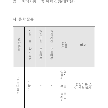
업
→
학적사항
→
휴
·
복학 신청
(
대학원
)
다
.
휴학 종류
신
재
휴
청
학
학
가
연
기
휴
능
한
간
학
증빙
비고
종
서류
학
포
포
류
기
함
함
단
여
여
위
부
부
입영
통지
군
서
입
6
-
증빙서류 없
대
학
×
×
혹은
이 신청 불가
휴
기
학
복무
확인
서