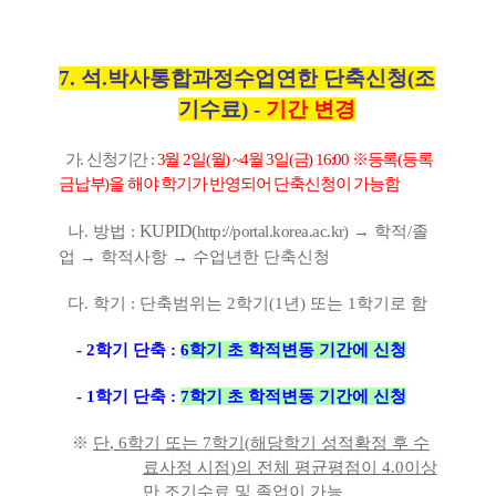
7.
석
.
박사통합과정수업연한 단축신청
(
조
기수료
) -
기간 변경
가
.
신청기간
:
3
월
2
일
(
월
) ~4월 3일(금
) 16:00
※
등록
(
등록
금납부
)
을 해야 학기가 반영되어 단축신청이 가능함
KUPID(
나
.
방법
:
http://portal.korea.ac.kr)
→
학적
/
졸
업
→
학적사항
→
수업년한 단축신청
다
.
학기
:
단축범위는
2
학기
(1
년
)
또는
1
학기로 함
- 2
학기 단축
:
6
학기 초 학적변동 기간에 신청
- 1
학기 단축
:
7
학기 초 학적변동 기간에 신청
※
단
, 6
학기 또는
7
학기
(
해당학기 성적확정 후 수
료사정 시점
)
의 전체 평균평점이
4.0
이상
만 조기수료 및 졸업이 가능