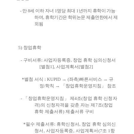
-
만
8
세 이하 자녀
1
명당 최대
1
년까지 휴학이 가능
하며
,
휴학기간은 학위논문 제출연한에서 제
외됨
5)
창업휴학
-
구비서류
:
사업자등록증
,
창업 휴학 심의신청서
[
별첨
1],
사업계획서
[
별첨
2]
*
별첨 서식
: KUPID
→
(
좌측
)
빠른서비스
→
규
정
/
학칙
→ 「
창업휴학운영지침
」
참조
-
「
창업휴학운영지침
」
제
4
조
(
창업 휴학 신청자
격
)
의 신청자격을 갖춘 자는 제
7
조
(
창업
휴학 제출서류
)
제출서류 구비
*
필수 제출서류
:
휴학신청서
,
창업 휴학 심의신
청서
,
사업자등록증
,
사업계획서
(7
조
1
항