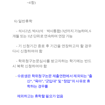
~4
항
)
6)
일반휴학
-
석사
2
년
,
박사
(
석ㆍ박사통합
) 3
년까지 가능하며
, 6
개월 또는
1
년 단위로 연속하여 연장 가능
-
기 신청기간 종료 후 기간을 연장하고자 할 경우
다시 신청하여야 함
-
학위청구논문심사를 받고자하는 학기에는 반드
시 복학 신청하여야 함
-
수료생은 학위청구논문 제출연한에서 제외되는
"
출
산
“, ”
육아
", "
군입대
"
및
“
창업
”
의 사유로 휴
학하는 경우를
제외하고는 휴학할 필요가 없음