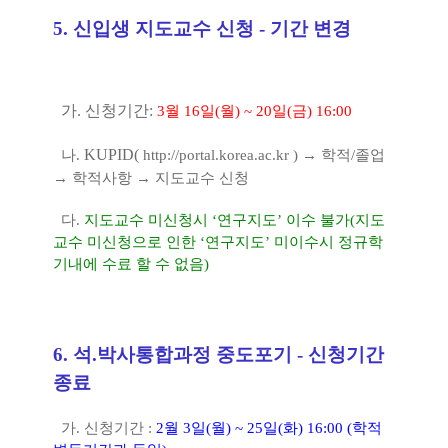
5.
신입생 지도교수 신청 -
기간 변경
가
.
신청기간
:
3
월 16
일
(
월
) ~ 20
일
(
금
) 16:00
KUPID(
나
.
http://portal.korea.ac.kr
)
→
학적
/
졸업
→
학적사항
→
지도교수 신청
다
.
지도교수 미신청시
‘
연구지도
’
이수 불가
(
지도
교수 미신청으로 인한
‘
연구지도
’
미이수시 정규학
기내에 수료 할 수 없음
)
6.
석
.
박사통합과정 중도포기
- 신청기간
종료
가
.
신청기간
:
2
월
3
일
(
월
) ~ 25
일
(
화
) 16:00 (
학적