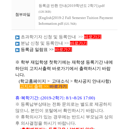
등록금 반환 안내(2019학년도 2학기).pdf
(128.5KB)
첨부파일
[English]2019-2 Fall Semester Tuition Payment
Information.pdf
(525.7KB)
초과학기자 신청 및 등록안내
>>
바로가기
분납 신청 및 등록안내
>>
바로가기
등록금 일람표 >>
바로가기
※ 학부 재입학생 첫학기에는 재학생 등록기간 내에
하단의 고지서출력 바로가기에서 출력하시기 바랍
니다.
(학교홈페이지 > 고대소식 > 학사공지 안내사항)
고지서 출력
>>
바로가기
휴
·
복학기간:
(2019-2학기: 8/1~8/26 17:00)
※
등록납부상태는 전화 문의로는
별도로 제공하지
않으니
,
본인이 포탈에서 확인하시기 바랍니다
.
※
휴학의사가 있는 경우에는 반드시 부모님과 상의
후 의사결정을 하시기 바랍니다
.