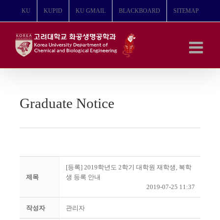
콘
KU
KUPID
KU GMAIL
BLACKBOARD
SITEMAP
텐
츠
로
건
너
뛰
기
Graduate Notice
[등록] 2019학년도 2학기 대학원 재학생, 복학
제목
생 등록 안내
2019-07-25 11:37
작성자
관리자