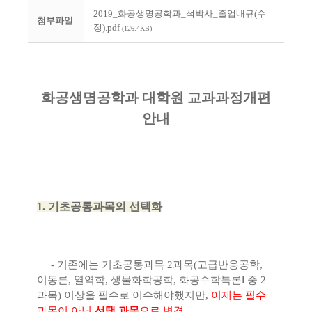
2019_화공생명공학과_석박사_졸업내규(수
첨부파일
정).pdf
(126.4KB)
화공생명공학과 대학원 교과과정개편
안내
1. 기초공통
과목의 선택화
- 기존에는
기초공통과목
2
과목
(
고급반응공학
,
이동론
,
열역학
,
생물
화학공학
,
화공수학
특론
Ⅰ 중 2
과목)
이상을
필수로 이수해야했지만,
이제는
필수
과목
이 아닌
선택 과목
으로
변경