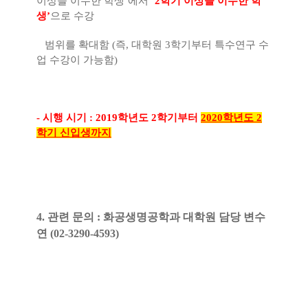
이상을 이수한 학생
’
에서
‘2
학기 이상을 이수한 학
생
’
으로 수강
범위를 확대함
(
즉
,
대학원
3
학기부터 특수연구 수
업 수강이 가능함
)
-
시행 시기
: 2019
학년도
2
학기부터
2020학년도 2
학기 신입생까지
4. 관련 문의 : 화공생명공학과 대학원 담당 변수
연 (02-3290-4593)