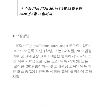
*
수강 가능 기간
: 2019
년
3
월
28
일부터
2020
년
2
월
23
일까지
■
수강방법
- ​
블랙보드
(
https://kulms.korea.ac.kr)
로그인
-
상단
'
코스
' -
오른쪽 하단
'[
학생
]
또는
[
교직원
] 2019
법정
의무 및 교내권장 교육
OO
분반 등록하기
' - '
나의 코
스
'
목록
- '
학생으로 있는 코스
'
목록
- '[
학생
]
또는
[
교직원
] 2019
법정의무 및 교내권장 교육
' -
왼쪽 메
인 코스 중
'2019
인권과 성평등 교육
'
클릭하여 교육
시작