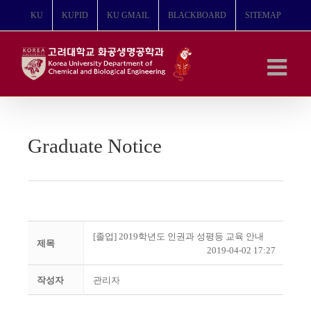
콘
KU
KUPID
KU GMAIL
BLACKBOARD
SITEMAP
텐
츠
로
건
너
뛰
기
Graduate Notice
[졸업] 2019학년도 인권과 성평등 교육 안내
제목
2019-04-02 17:27
작성자
관리자