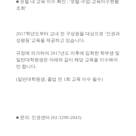
■
포털 내 교육 이수 확인
: '
포털
-
수업
-
교육이수현황
조회
'
2017
학년도부터 교내 전 구성원을 대상으로
‘
인권과
성평등
’
교육을 제공하고 있습니다
.
규정에 의거하여
2017
년도 이후에 입학한 학부생 및
일반대학원생은 아래와 같이 해당 교육을 이수해야
만 합니다
.
(일반대학원생,
졸업 전
1
회 교육 이수 필수)
■
문의
:
인권센터
(02-3290-
2843)