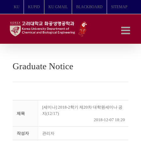
콘
KU
KUPID
KU GMAIL
BLACKBOARD
SITEMAP
텐
츠
로
건
너
뛰
기
Graduate Notice
[세미나] 2018-2학기 제20차 대학원세미나 공
제목
지(12/17)
2018-12-07 18:20
작성자
관리자