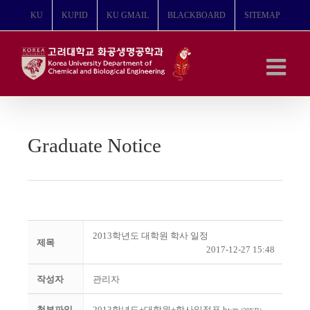
콘
KU
KUPID
KU GMAIL
BLACKBOARD
SITEMAP
텐
츠
로
건
너
뛰
기
Graduate Notice
2013학년도 대학원 학사 일정
제목
2017-12-27 15:48
작성자
관리자
첨부파일
2013학년도+대학원+학사일정표.hwp