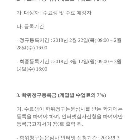
가
.
대상자
:
수료생 및 수료 예정자
나
.
등록기간
-
정규등록기간
: 2018
년
2
월
22
일
(
목
) 09:00 ~ 2
월
28
일
(
수
) 16:00
-
최종등록기간
: 2018
년
3
월
12
일
(
월
) 09:00 ~ 3
월
14
일
(
수
) 16:00
3.
학위청구등록금
(
계열별 수업료의
7%)
가
.
수료생이 학위청구논문심사를 받는 학기에는
등록을 하여야 하며
,
인터넷심사신청을 하여야만
등록금고지서가
7%
로 출력 됨
.
-
학위청구논문심사 인터넷 신청기간
: 2018
년
3