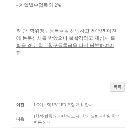
-
계열별수업료의
2%
※
단
,
학위청구등록금을 선납하고
2015
년 이전
에 논문심사를 받았으나 불합격하고 재심사
를
받을 경우 학위청구등록금을 다시 납부하여야
함
.
목록
이전
LG이노텍 UV LED 포럼 개최 안내
[학적/필독] 2018학년도 제1학기 일반대학원 학적
다음
변동 안내