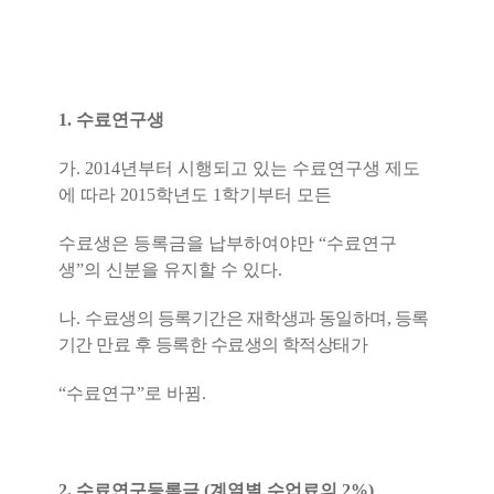
1.
수료연구생
가
. 2014
년부터 시행되고 있는 수료연구생 제도
에 따라
2015
학년도
1
학기부터 모든
수료생은 등록금을 납부하여야만
“
수료연구
생
”
의 신분을 유지할 수 있다
.
나
.
수
료생의 등록기간은 재학생과 동일하며
,
등록
기간 만료 후 등록한 수료생의 학적상태가
“
수료연구
”
로 바뀜
.
2.
수료연구등록금
(
계열별 수업료의
2%)