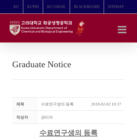
콘
KU
KUPID
KU GMAIL
BLACKBOARD
SITEMAP
텐
츠
로
건
너
뛰
기
Graduate Notice
제목
수료연구생의 등록
2018-02-02 10:37
작성자
관리자
수료연구생의 등록