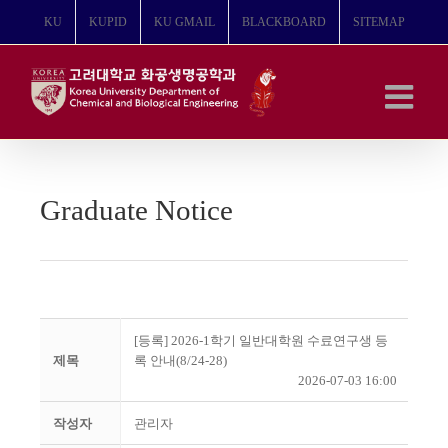
콘
KU
KUPID
KU GMAIL
BLACKBOARD
SITEMAP
텐
츠
로
건
너
뛰
기
Graduate Notice
[등록] 2026-1학기 일반대학원 수료연구생 등
제목
록 안내(8/24-28)
2026-07-03 16:00
작성자
관리자