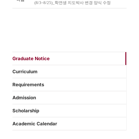
(8/3~8/25)_학연생 지도박사 변경 양식 수정
Graduate Notice
Curriculum
Requirements
Admission
Scholarship
Academic Calendar