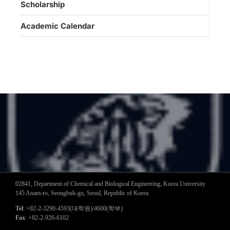
Scholarship
Academic Calendar
02841, Department of Chemical and Biological Engineering, Korea University
145 Anam-ro, Seongbuk-gu, Seoul, Republic of Korea
Tel
: +82-2-3290-4593(대학원)/4600(학부)
Fax
: +82-2-926-6102