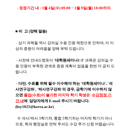
- 정정기간 내 : 3월 4일(수) 09:00 ~ 3월 9일(월) 18:00까지
■ 비 고 (양해 말씀)
-
상기 과목들 역시 강의실 수용 인원 제한으로 인하여, 이 이
상의 증원이 어려움을 양해 부탁 드립니다.
- 사전에
안내드렸듯이
'대학원세미나1
·3
'
과목
은 강
의실 수
용 인원이 부족한 관계로
증원 계획이 없음을 한번 더 공지 드
립니다.
- 다만, 수료를 위해 필수 이수해야 하는 '대학원세미나', '석
사연구강좌', '박사연구강좌'의 경우, 금학기에 이수하지 않
으면
졸업(수료)이 불가한
마지막 학기 학생은
수강정정 기
간 내
에 담당자에게 E-mail 주시기 바랍니다.
(bsy1025@korea.ac.kr)
※ 석사/박사 3학기차, 통합 5학기차는 마지막 학기가 아니
므로, 학과 행정실로 연락 주셔도 수강 추가 신청 어렵습니다.