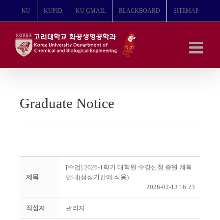
콘
KU
KUPID
KU GMAIL
BLACKBOARD
SITEMAP
텐
츠
로
건
너
뛰
기
Graduate Notice
[수업] 2026-1학기 대학원 수강신청 증원 계획
제목
안내(정정기간에 적용)
2026-02-13 16:23
작성자
관리자