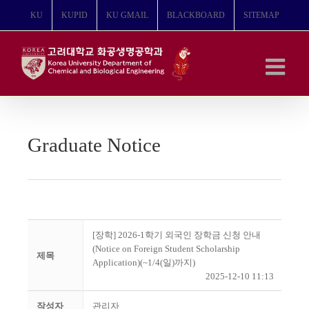
콘
KU
KUPID
KU GMAIL
BLACKBOARD
SITEMAP
텐
츠
로
건
너
뛰
기
Graduate Notice
[장학] 2026-1학기 외국인 장학금 신청 안내
(Notice on Foreign Student Scholarship
제목
Application)(~1/4(일)까지)
2025-12-10 11:13
작성자
관리자