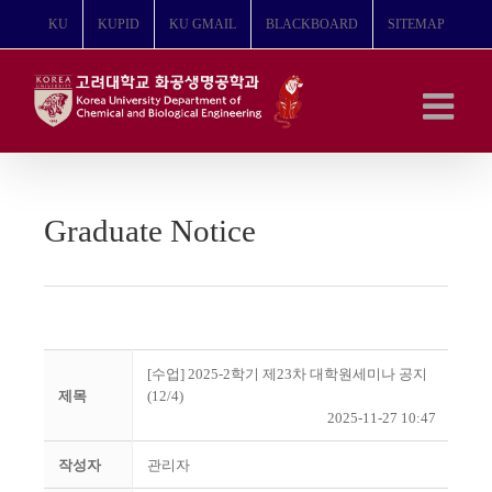
콘
KU
KUPID
KU GMAIL
BLACKBOARD
SITEMAP
텐
츠
로
건
너
뛰
기
Graduate Notice
[수업] 2025-2학기 제23차 대학원세미나 공지
제목
(12/4)
2025-11-27 10:47
작성자
관리자