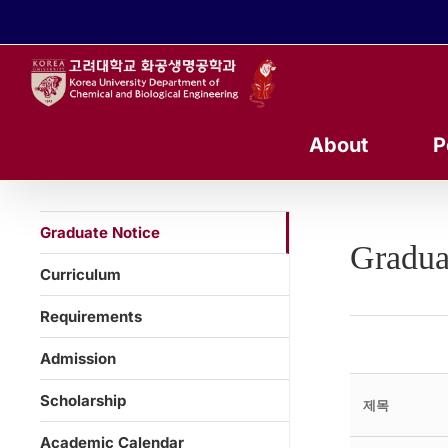
콘
텐
츠
로
건
너
About
P
뛰
기
Graduate Notice
Gradua
Curriculum
Requirements
Admission
Scholarship
제목
Academic Calendar