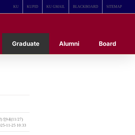
KU
KUPID
KU GMAIL
BLACKBOARD
SITEMAP
Graduate
Alumni
Board
안내(11/27)
25-11-25 10:33