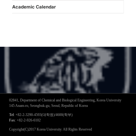
Academic Calendar
02841, Department of Chemical and Biological Engineering, Korea University
145 Anam-ro, Seongbuk-gu, Seoul, Republic of Korea
Tel
: +82-2-3290-4593(대학원)/4600(학부)
Fax
: +82-2-926-6102
Copyright(C)2017 Korea University. All Rights Reserved