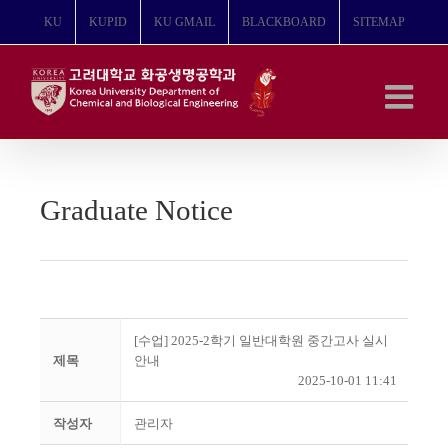
콘
KU
KUPID
KU GMAIL
BLACKBOARD
SITEMAP
텐
츠
로
건
너
뛰
기
Graduate Notice
[수업] 2025-2학기 일반대학원 중간고사 실시
제목
안내
2025-10-01 11:41
작성자
관리자