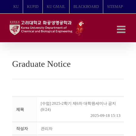
콘
KU
KUPID
KU GMAIL
BLACKBOARD
SITEMAP
텐
츠
로
건
너
뛰
기
Graduate Notice
[수업] 2025-2학기 제6차 대학원세미나 공지
제목
(9/24)
2025-09-18 15:13
작성자
관리자