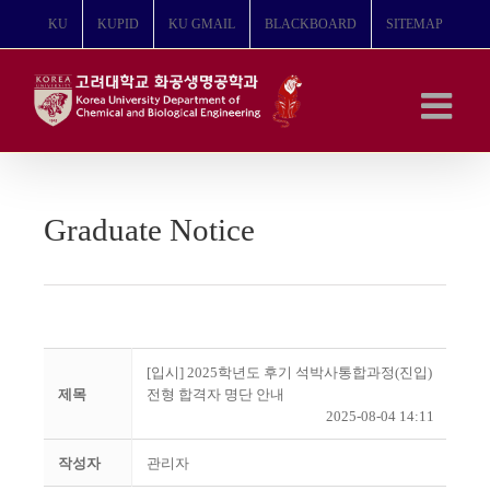
콘
KU
KUPID
KU GMAIL
BLACKBOARD
SITEMAP
텐
츠
로
건
너
뛰
기
Graduate Notice
[입시] 2025학년도 후기 석박사통합과정(진입)
제목
전형 합격자 명단 안내
2025-08-04 14:11
작성자
관리자