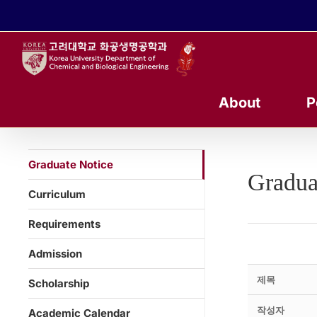
콘
텐
츠
로
건
너
About
P
뛰
기
Graduate Notice
Gradua
Curriculum
Requirements
Admission
제목
Scholarship
작성자
Academic Calendar