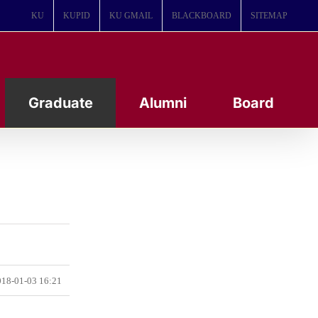
KU
KUPID
KU GMAIL
BLACKBOARD
SITEMAP
Graduate
Alumni
Board
18-01-03 16:21