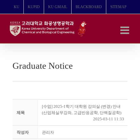
콘
KU
KUPID
KU GMAIL
BLACKBOARD
SITEMAP
텐
츠
로
건
너
뛰
기
Graduate Notice
[수업] 2025-1학기 대학원 강의실 (변경) 안내
제목
(산업체실무강좌, 고급반응공학, 단백질공학)
2025-03-11 11:33
작성자
관리자