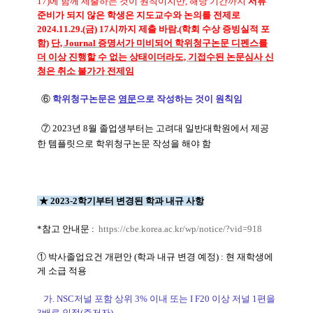
17)에 함께 제출하는 것이 원칙이지만, 해당 기간까지
서류
준비가 되지 않은 학생은 지도교수와 논의를 전제로
2024.11.29.(금) 17시까지 제출 바람.(학회 수상 증빙실적 포
함)
단,
Journal 증명서가 미비되어 학위청구논문 디펜스를
더 이상 진행할 수 없는 상태이더라도, 기접수된 논문심사 신
청은 취소 불가가 전제임
⑥
학위청구논문은
영문
으로 작성하는 것이 원칙임
⑦ 2023년 8월 졸업생부터는 고려대 일반대학원에서 제공
한 템플릿으로 학위청구논문 작성을 해야 함
★ 2023-2학기부터 변경된 학과 내규 사항
*참고 안내문 :
https://cbe.korea.ac.kr/wp/notice/?vid=918
① 박사졸업요건 개편안 (학과 내규 변경 예정) : 현 재학생에
게 소급 적용
가. NSC저널 포함 상위 3% 이내 또는 I F20 이상 저널 1편을
3배로 인정(주저자)