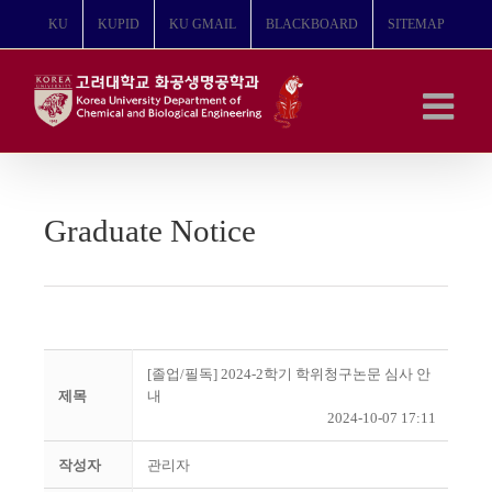
콘
KU
KUPID
KU GMAIL
BLACKBOARD
SITEMAP
텐
츠
로
건
너
뛰
기
Graduate Notice
[졸업/필독] 2024-2학기 학위청구논문 심사 안
제목
내
2024-10-07 17:11
작성자
관리자