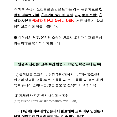
※ 학회 수상의 요건으로 졸업을 원하는 경우, 증빙자료로
①
학회 리플렛 커버
,
②본인이 발표한 섹션 page(초록 포함),
③
상장 사본
을
④
상장 원본과 함께 지참하여
서류 제출 시, 학과
행정실로 함께 제출 바랍니다.
※ 학연생의 경우, 본인의 소속이 반드시 '고려대학교 화공생
명공학과'로 병기되어야 합니다.
□ '인권과 성평등' 교육 수강 방법(2017년 입학생부터 필수)
1) 블랙보드 로그인 → 상단 '안내페이지' → '[학생]2024년
인권과 성평등 교육 oo분반' 등록
→
'코스' 목록
→
코스 내 왼
쪽 메뉴에서 언어(국문,영문,중문 중)선택하여 교육 시작
2) 자세한 내용은 공지사항에서 확인
(
https://cbe.korea.ac.kr/wp/notice/?vid=980
)
[3단계] 이수내역인증까지 완료해야 교육 이수 인정됨(3
단계 진행되지 않으면 포털에서 이수 확인 불가)