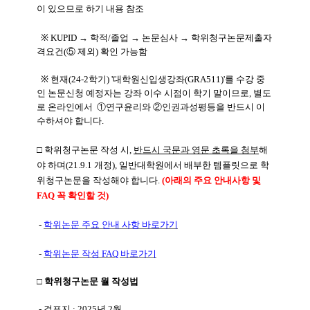
이 있으므로 하기 내용 참조
※ KUPID → 학적/졸업
→ 논문심사
→ 학위청구논문제출자
격요건(⑤ 제외) 확인 가능함
※
현재(24-2학기) '대학원신입생강좌(GRA511)'를 수강 중
인 논문신청 예정자는 강좌 이수 시점이 학기 말이므로, 별도
로 온라인에서 ①연구윤리와 ②인권과성평등을 반드시 이
수하셔야 합니다.
□
학위청구논문 작성 시,
반드시 국문과 영문 초록을 첨부
해
야 하며(21.9.1 개정), 일반대학원에서 배부한 템플릿으로 학
위청구논문을 작성해야 합니다
.
(아래의 주요 안내사항 및
FAQ 꼭 확인할 것)
-
학위논문 주요 안내 사항 바로가기
-
학위논문 작성
FAQ
바로가기
□
학위청구논문 월 작성법
- 겉표지 : 2025년 2월