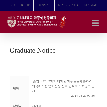
콘
KU
KUPID
KU GMAIL
BLACKBOARD
SITEMAP
텐
츠
로
건
너
뛰
기
Graduate Notice
[졸업] 2024-2학기 대학원 학위논문제출자격
외국어시험 면제신청 접수 및 대체어학강좌 안
제목
내
2024-08-23 09:56
작성자
관리자