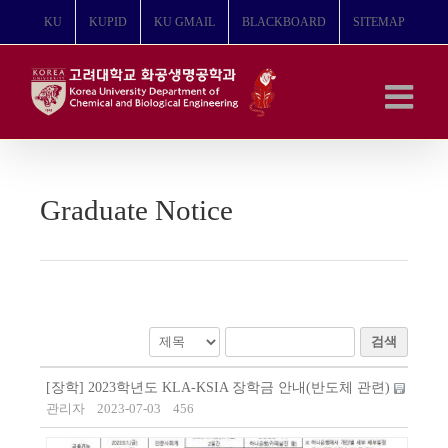
콘
KU
KUPID
KU GMAIL
BLACKBOARD
SITEMAP
텐
츠
로
건
너
뛰
기
Graduate Notice
검색
[장학] 2023학년도 KLA-KSIA 장학금 안내(반도체 관련)
관리자
2023-07-03
456