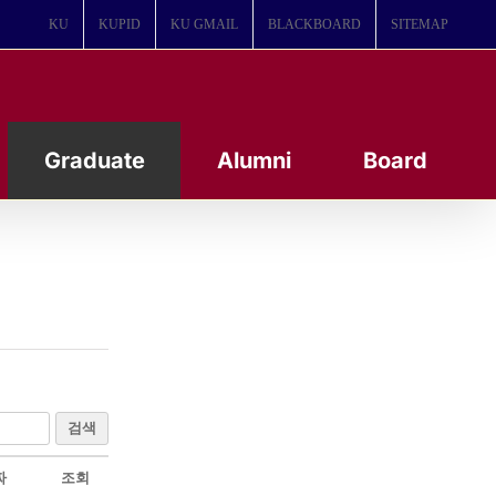
KU
KUPID
KU GMAIL
BLACKBOARD
SITEMAP
Graduate
Alumni
Board
검색
짜
조회