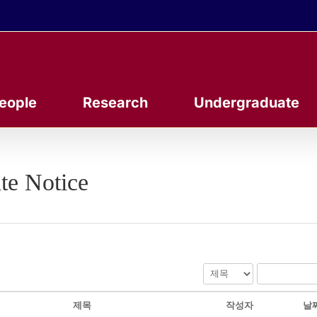
eople
Research
Undergraduate
te Notice
제목
작성자
날