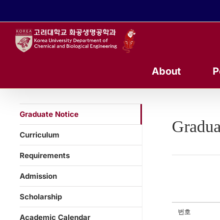
콘
텐
츠
로
건
너
About
P
뛰
기
Graduate Notice
Gradua
Curriculum
Requirements
Admission
Scholarship
번호
Academic Calendar