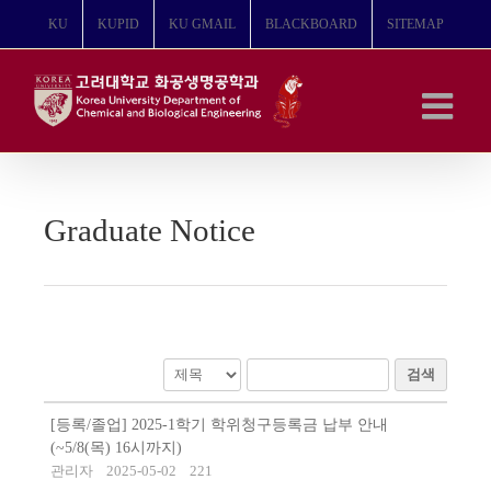
콘
KU
KUPID
KU GMAIL
BLACKBOARD
SITEMAP
텐
츠
로
건
너
뛰
기
Graduate Notice
검색
[등록/졸업] 2025-1학기 학위청구등록금 납부 안내
(~5/8(목) 16시까지)
관리자
2025-05-02
221