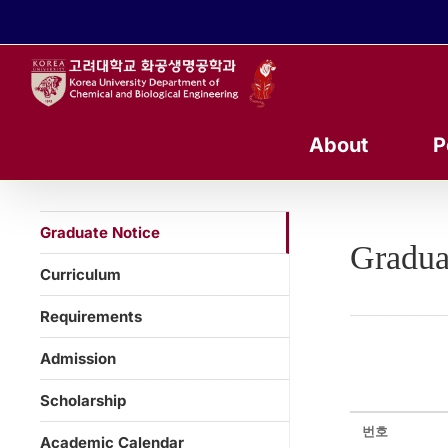
콘
텐
츠
로
건
너
About
P
뛰
기
Graduate Notice
Gradua
Curriculum
Requirements
Admission
Scholarship
번호
Academic Calendar