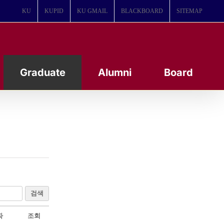
KU
KUPID
KU GMAIL
BLACKBOARD
SITEMAP
Graduate
Alumni
Board
검색
짜
조회