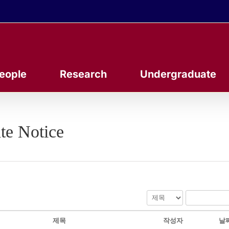
eople
Research
Undergraduate
te Notice
제목
작성자
날