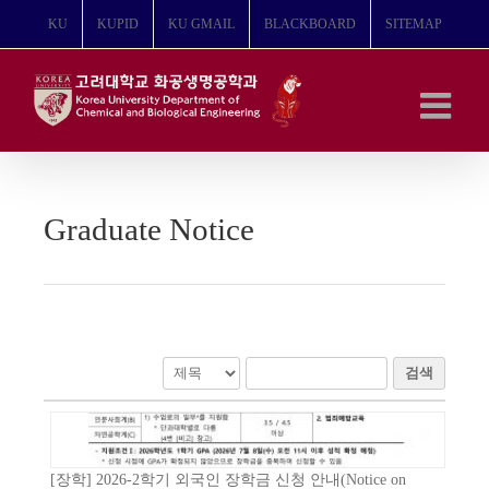
콘
KU
KUPID
KU GMAIL
BLACKBOARD
SITEMAP
텐
츠
로
건
너
뛰
기
Graduate Notice
검색
[장학] 2026-2학기 외국인 장학금 신청 안내(Notice on