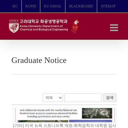
콘
KU
KUPID
KU GMAIL
BLACKBOARD
SITEMAP
텐
츠
로
건
너
뛰
기
Graduate Notice
검색
[기타] 미국 뉴욕 스토니브룩 재료-화학공학과 대학원 입시