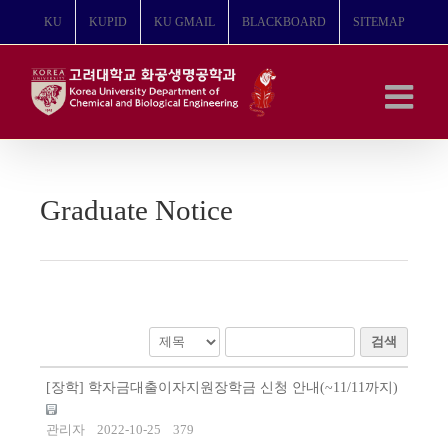
콘
KU
KUPID
KU GMAIL
BLACKBOARD
SITEMAP
텐
츠
로
건
너
뛰
기
Graduate Notice
검색
[장학] 학자금대출이자지원장학금 신청 안내(~11/11까지)
관리자
2022-10-25
379