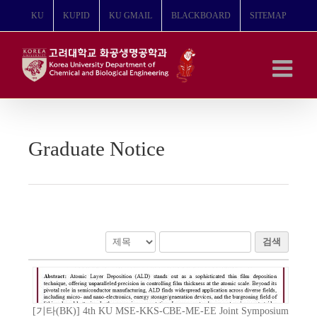
콘
KU
KUPID
KU GMAIL
BLACKBOARD
SITEMAP
텐
츠
로
건
너
뛰
기
Graduate Notice
검색
[기타(BK)] 4th KU MSE-KKS-CBE-ME-EE Joint Symposium