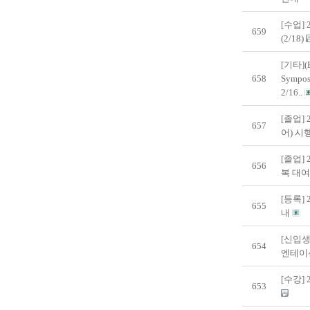
[수업]
659
(2/18)
[기타](
658
Sympos
2/16..
[졸업]
657
어) 시
[졸업]
656
복 대여
[등록]
655
내
[신입생
654
엔테이
[수강]
653