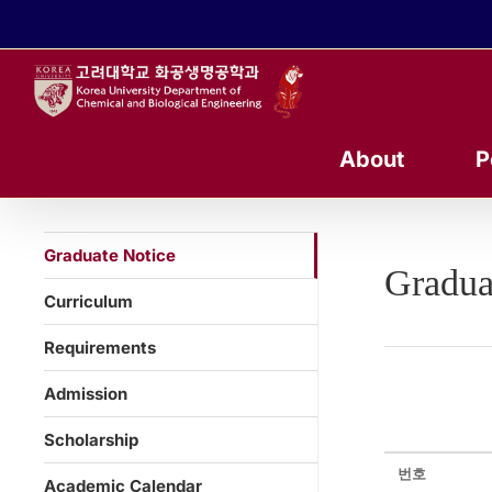
콘
텐
츠
로
건
너
About
P
뛰
기
Graduate Notice
Gradua
Curriculum
Requirements
Admission
Scholarship
번호
Academic Calendar