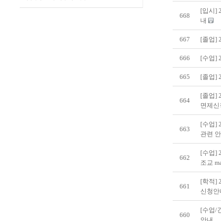
[입시]
668
내
667
[졸업]
666
[수업] 
665
[졸업]
[졸업]
664
면제신
[수업]
663
관련 
[수업]
662
조교 m
[학적]
661
신청안
[수업/
660
안내