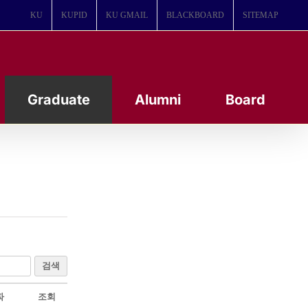
KU
KUPID
KU GMAIL
BLACKBOARD
SITEMAP
Graduate
Alumni
Board
검색
짜
조회