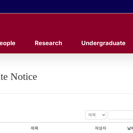
eople
Research
Undergraduate
te Notice
제목
작성자
날