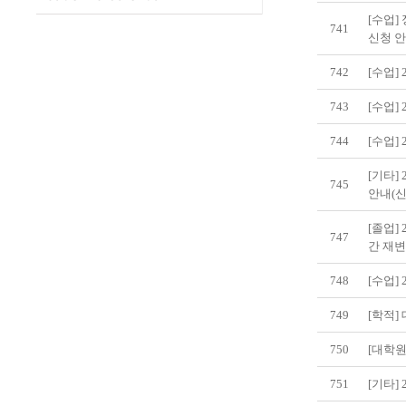
[수업]
741
신청 
742
[수업]
743
[수업]
744
[수업]
[기타]
745
안내(신
[졸업]
747
간 재변
748
[수업]
749
[학적]
750
[대학원
751
[기타] 