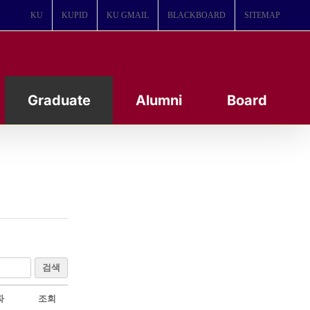
KU
KUPID
KU GMAIL
BLACKBOARD
SITEMAP
Graduate
Alumni
Board
검색
짜
조회