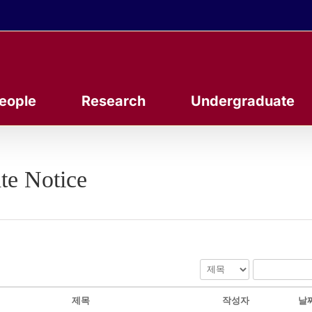
eople
Research
Undergraduate
te Notice
제목
작성자
날