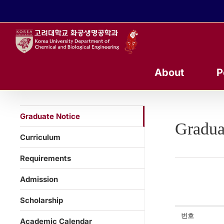
콘
텐
츠
로
건
너
About
P
뛰
기
Graduate Notice
Gradua
Curriculum
Requirements
Admission
Scholarship
번호
Academic Calendar