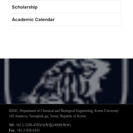
Scholarship
Academic Calendar
02841, Department of Chemical and Biological Engineering, Korea University
145 Anam-ro, Seongbuk-gu, Seoul, Republic of Korea
Tel
: +82-2-3290-4593(대학원)/4600(학부)
Fax
: +82-2-926-6102