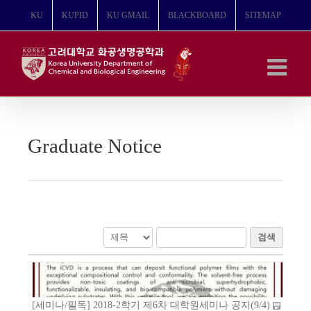
콘
KU
KUPID
KU GMAIL
BLACKBOARD
SITEMAP
텐
츠
로
건
너
뛰
기
Graduate Notice
검색
[세미나/필독] 2018-2학기 제6차 대학원세미나 공지(9/4)