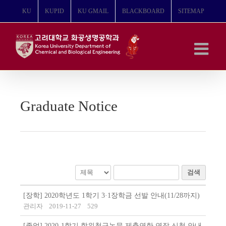
콘
KU
KUPID
KU GMAIL
BLACKBOARD
SITEMAP
텐
츠
로
건
너
뛰
기
Graduate Notice
검색
[장학] 2020학년도 1학기 3·1장학금 선발 안내(11/28까지)
관리자
2019-11-27
529
[졸업] 2020-1학기 학위청구논문 제출연한 연장 신청 안내