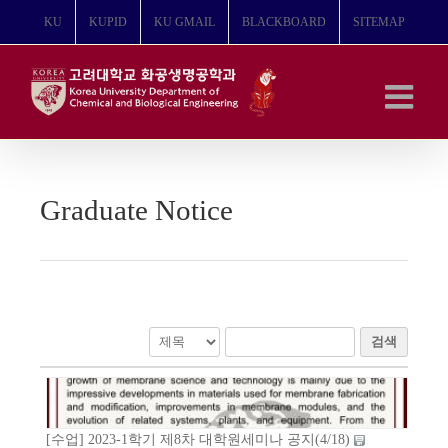
콘
KU
KUPID
KU GMAIL
BLACKBOARD
SITEMAP
텐
츠
로
건
너
뛰
기
Graduate Notice
검색
[수업] 2023-1학기 제8차 대학원세미나 공지(4/18)