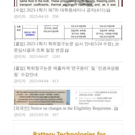
[수업] 2023-1학기 제7차 대학원세미나 공지(4/11)
관리자
2023-04-10
358
[졸업] 2023-1학기 학위청구논문 심사 안내(5/24 수정)_논
문심사결과 조회 일정 변경
관리자
2023-04-07
1201
[졸업] 학위청구논문 제출자격`연구윤리` 및 `인권과성평
등` 수강안내
관리자
2023-04-04
413
[외국인] Notice on changes in the Eligibility Requireme..
관리자
2023-03-30
357