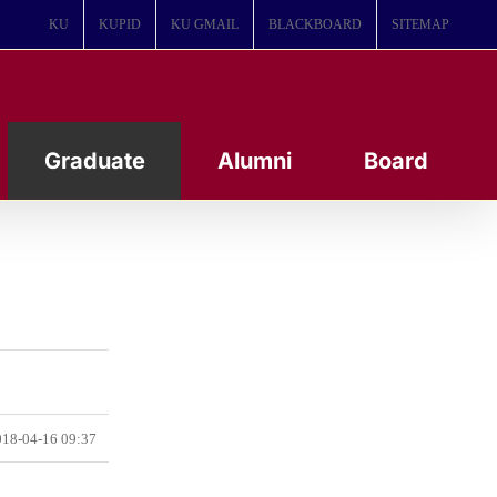
KU
KUPID
KU GMAIL
BLACKBOARD
SITEMAP
Graduate
Alumni
Board
18-04-16 09:37