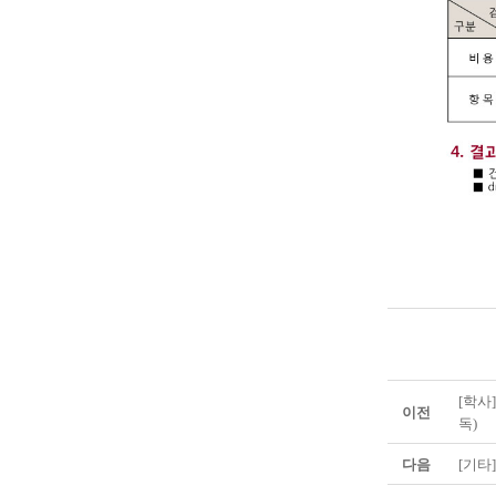
[학사
이전
독)
다음
[기타