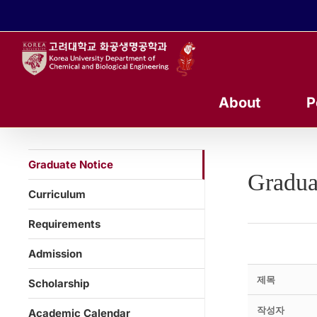
콘
텐
츠
로
건
너
About
P
뛰
기
Graduate Notice
Gradua
Curriculum
Requirements
Admission
제목
Scholarship
작성자
Academic Calendar