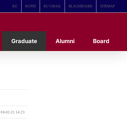
KU
KUPID
KU GMAIL
BLACKBOARD
SITEMAP
Graduate
Alumni
Board
18-02-21 14:23