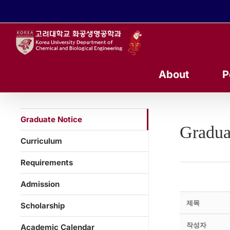
콘
텐
츠
로
건
너
About
P
뛰
기
Graduate Notice
Gradua
Curriculum
Requirements
Admission
제목
Scholarship
작성자
Academic Calendar